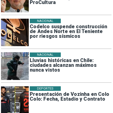
ProCultura
NACIONAL
Codelco suspende construcción
de Andes Norte en El Teniente
por riesgos sísmicos
NACIONAL
Lluvias históricas en Chile:
ciudades alcanzan máximos
nunca vistos
DEPORTES
Presentación de Vozinha en Colo
Colo: Fecha, Estadio y Contrato