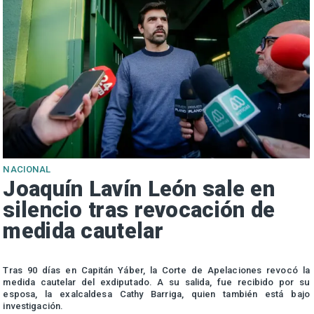
NACIONAL
Joaquín Lavín León sale en
silencio tras revocación de
medida cautelar
s
Tras 90 días en Capitán Yáber, la Corte de Apelaciones revocó la
medida cautelar del exdiputado. A su salida, fue recibido por su
esposa, la exalcaldesa Cathy Barriga, quien también está bajo
investigación.