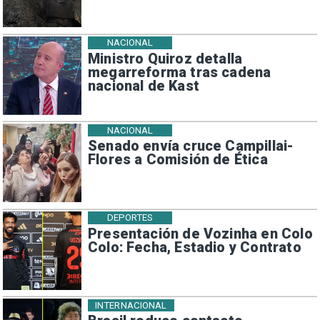
NACIONAL
Ministro Quiroz detalla
megarreforma tras cadena
nacional de Kast
NACIONAL
Senado envía cruce Campillai-
Flores a Comisión de Ética
DEPORTES
Presentación de Vozinha en Colo
Colo: Fecha, Estadio y Contrato
INTERNACIONAL