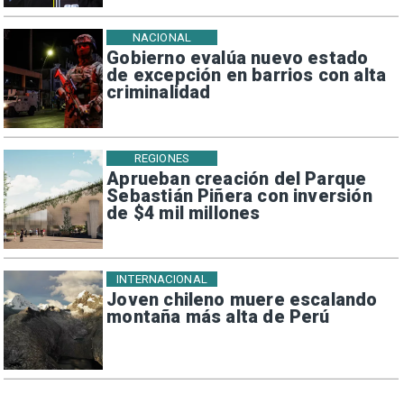
NACIONAL
Gobierno evalúa nuevo estado
de excepción en barrios con alta
criminalidad
REGIONES
Aprueban creación del Parque
Sebastián Piñera con inversión
de $4 mil millones
INTERNACIONAL
Joven chileno muere escalando
montaña más alta de Perú