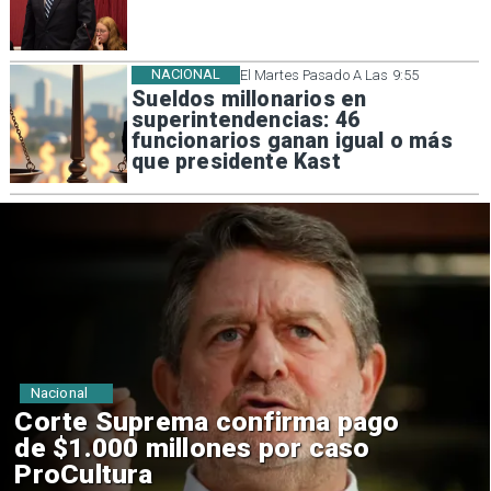
NACIONAL
El Martes Pasado A Las 9:55
Sueldos millonarios en
superintendencias: 46
funcionarios ganan igual o más
que presidente Kast
Nacional
Codelco suspende
construcción de Andes Norte
en El Teniente por riesgos