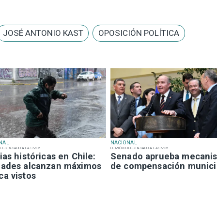
JOSÉ ANTONIO KAST
OPOSICIÓN POLÍTICA
NAL
NACIONAL
LES PASADO A LAS 9:35
EL MIÉRCOLES PASADO A LAS 9:35
ias históricas en Chile:
Senado aprueba mecani
dades alcanzan máximos
de compensación munici
ca vistos