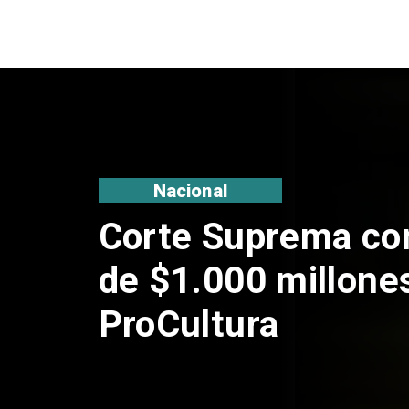
Nacional
Codelco suspende
de Andes Norte en
por riesgos sísmi