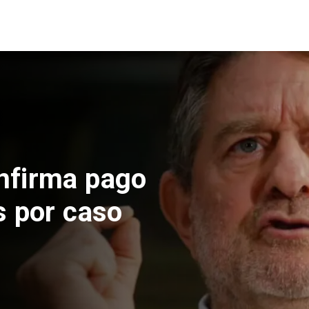
 construcción
 El Teniente
cos