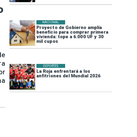
o
NACIONAL
Proyecto de Gobierno amplía
beneficio para comprar primera
vivienda: tope a 6.000 UF y 30
mil cupos
de
ra
DEPORTES
or
La Roja enfrentará a los
anfitriones del Mundial 2026
ma