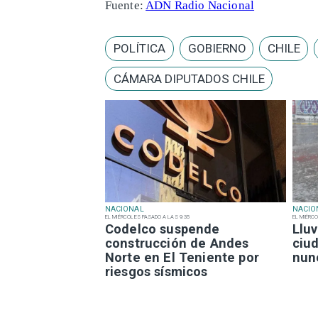
Fuente:
ADN Radio Nacional
POLÍTICA
GOBIERNO
CHILE
CÁMARA DIPUTADOS CHILE
NACIONAL
NACIO
EL MIÉRCOLES PASADO A LAS 9:35
EL MIÉRCO
Codelco suspende
Lluv
construcción de Andes
ciu
Norte en El Teniente por
nun
riesgos sísmicos