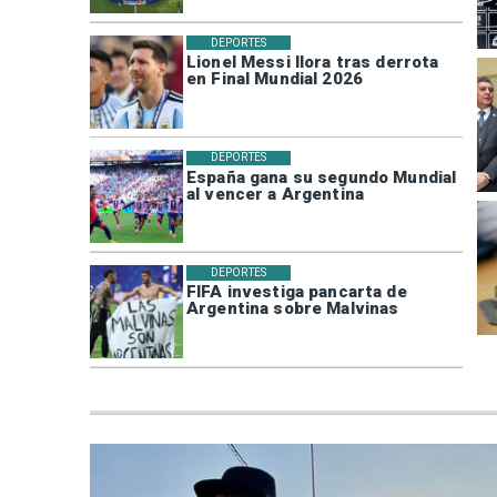
DEPORTES
Lionel Messi llora tras derrota
en Final Mundial 2026
DEPORTES
España gana su segundo Mundial
al vencer a Argentina
DEPORTES
FIFA investiga pancarta de
Argentina sobre Malvinas