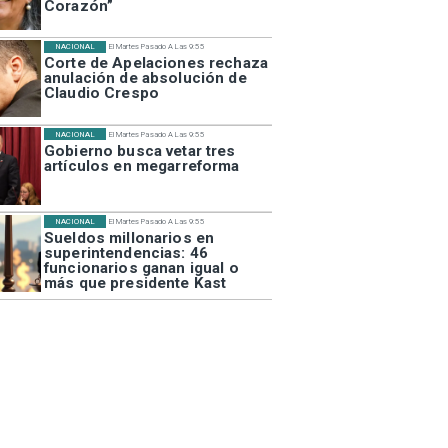
Corazón”
NACIONAL
El Martes Pasado A Las 9:55
Corte de Apelaciones rechaza
anulación de absolución de
Claudio Crespo
NACIONAL
El Martes Pasado A Las 9:55
Gobierno busca vetar tres
artículos en megarreforma
NACIONAL
El Martes Pasado A Las 9:55
Sueldos millonarios en
superintendencias: 46
funcionarios ganan igual o
más que presidente Kast