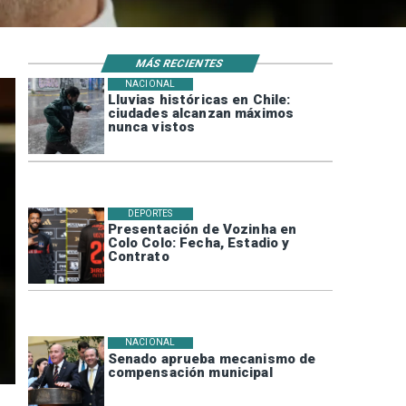
MÁS RECIENTES
NACIONAL
Lluvias históricas en Chile:
ciudades alcanzan máximos
nunca vistos
DEPORTES
Presentación de Vozinha en
Colo Colo: Fecha, Estadio y
Contrato
NACIONAL
Senado aprueba mecanismo de
compensación municipal