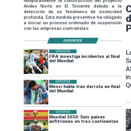
temporalmente la construcción del proyecto
C
Andes Norte en El Teniente debido a la
detección de un fenómeno de sismicidad
d
profunda. Esta medida preventiva ha obligado
a iniciar un proceso ordenado de suspensión
P
con las empresas contratistas.
DEPORTES
L
DEPORTES
FIFA investiga incidentes al final
S
del Mundial
A
i
DEPORTES
Q
Messi habla tras derrota en final
del Mundial
DEPORTES
Mundial 2030: Seis países
anfitriones en tres continentes