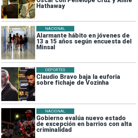
Oscar con Penélope Cruz y Anne
Hathaway
NACIONAL
Alarmante hábito en jóvenes de
13 a 15 años según encuesta del
Minsal
DEPORTES
Claudio Bravo baja la euforia
sobre fichaje de Vozinha
NACIONAL
Gobierno evalúa nuevo estado
de excepción en barrios con alta
criminalidad