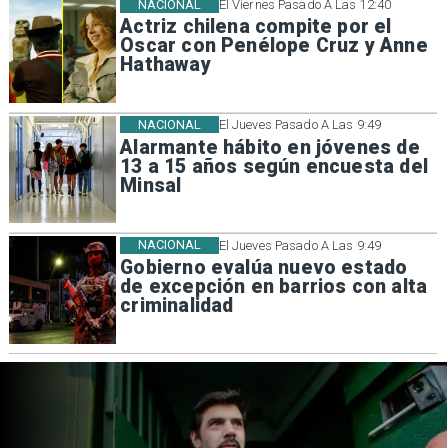
NACIONAL
El Viernes Pasado A Las 12:40
Actriz chilena compite por el
Oscar con Penélope Cruz y Anne
Hathaway
NACIONAL
El Jueves Pasado A Las 9:49
Alarmante hábito en jóvenes de
13 a 15 años según encuesta del
Minsal
NACIONAL
El Jueves Pasado A Las 9:49
Gobierno evalúa nuevo estado
de excepción en barrios con alta
criminalidad