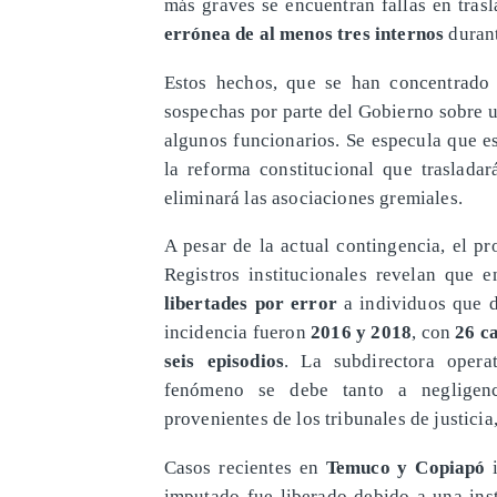
más graves se encuentran fallas en trasl
errónea de al menos tres internos
durant
Estos hechos, que se han concentrado 
sospechas por parte del Gobierno sobre 
algunos funcionarios. Se especula que e
la reforma constitucional que trasladar
eliminará las asociaciones gremiales.
A pesar de la actual contingencia, el p
Registros institucionales revelan que 
libertades por error
a individuos que d
incidencia fueron
2016 y 2018
, con
26 c
seis episodios
. La subdirectora opera
fenómeno se debe tanto a negligenc
provenientes de los tribunales de justici
Casos recientes en
Temuco y Copiapó
i
imputado fue liberado debido a una instr