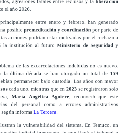
ados, agresiones fatales entre reclusos y la
liberación
e el año 2026.
principalmente entre enero y febrero, han generado
una posible
premeditación y coordinación
por parte de
stas acciones podrían estar motivadas por el rechazo a
á la institución al futuro
Ministerio de Seguridad
y
roblema de las excarcelaciones indebidas no es nuevo.
en la última década se han otorgado un total de
159
ebían permanecer bajo custodia. Los años con mayor
asos
cada uno, mientras que en
2023
se registraron solo
tiva,
María Angélica Aguirre
, reconoció que este
ias del personal como a errores administrativos
a, según informa
La Tercera.
lustran la vulnerabilidad del sistema. En Temuco, un
ucción judicial incorrecta, lo que llevó al tribunal a