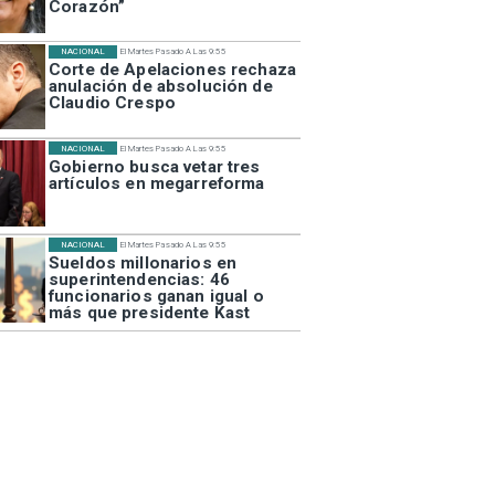
Corazón”
NACIONAL
El Martes Pasado A Las 9:55
Corte de Apelaciones rechaza
anulación de absolución de
Claudio Crespo
NACIONAL
El Martes Pasado A Las 9:55
Gobierno busca vetar tres
artículos en megarreforma
NACIONAL
El Martes Pasado A Las 9:55
Sueldos millonarios en
superintendencias: 46
funcionarios ganan igual o
más que presidente Kast