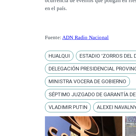
ocurrencia de eventos que pongan en ries
en el país.
Fuente:
ADN Radio Nacional
HUALQUI
ESTADIO 'ZORROS DEL 
DELEGACIÓN PRESIDENCIAL PROVINC
MINISTRA VOCERA DE GOBIERNO
SÉPTIMO JUZGADO DE GARANTÍA D
VLADIMIR PUTIN
ALEXEI NAVALN