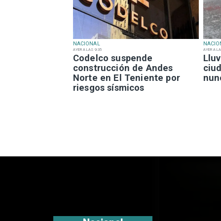
NACIONAL
NACIO
AYER A LAS 9:35
AYER A LA
Codelco suspende
Lluv
construcción de Andes
ciu
Norte en El Teniente por
nun
riesgos sísmicos