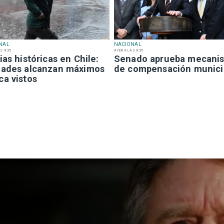
NAL
NACIONAL
S 9:35
AYER A LAS 9:35
ias históricas en Chile:
Senado aprueba mecani
dades alcanzan máximos
de compensación munici
ca vistos