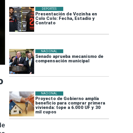
DEPORTES
Presentación de Vozinha en
Colo Colo: Fecha, Estadio y
Contrato
NACIONAL
Senado aprueba mecanismo de
compensación municipal
o
NACIONAL
Proyecto de Gobierno amplía
beneficio para comprar primera
vivienda: tope a 6.000 UF y 30
mil cupos
de