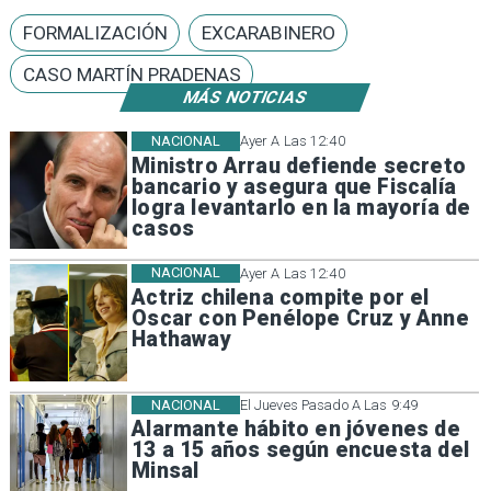
FORMALIZACIÓN
EXCARABINERO
CASO MARTÍN PRADENAS
MÁS NOTICIAS
NACIONAL
Ayer A Las 12:40
Ministro Arrau defiende secreto
bancario y asegura que Fiscalía
logra levantarlo en la mayoría de
casos
NACIONAL
Ayer A Las 12:40
Actriz chilena compite por el
Oscar con Penélope Cruz y Anne
Hathaway
NACIONAL
El Jueves Pasado A Las 9:49
Alarmante hábito en jóvenes de
13 a 15 años según encuesta del
Minsal