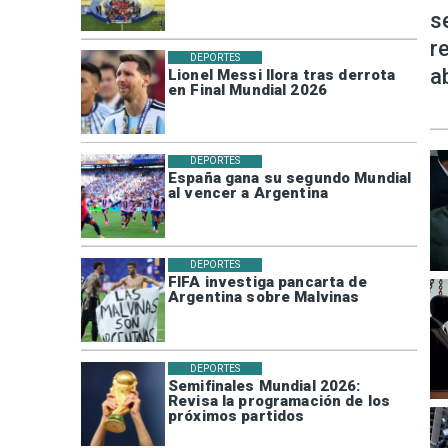
s
r
DEPORTES
a
Lionel Messi llora tras derrota
en Final Mundial 2026
DEPORTES
España gana su segundo Mundial
al vencer a Argentina
DEPORTES
FIFA investiga pancarta de
Argentina sobre Malvinas
DEPORTES
Semifinales Mundial 2026:
Revisa la programación de los
próximos partidos