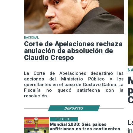
NACIONAL
Corte de Apelaciones rechaza
anulación de absolución de
Claudio Crespo
N
La Corte de Apelaciones desestimó las
M
acciones del Ministerio Público y los
querellantes en el caso de Gustavo Gatica. La
p
Fiscalía no quedó satisfecha con la
resolución.
DEPORTES
DEPORTES
L
Mundial 2030: Seis países
anfitriones en tres continentes
i