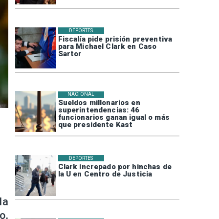
DEPORTES
Fiscalía pide prisión preventiva
para Michael Clark en Caso
Sartor
NACIONAL
Sueldos millonarios en
superintendencias: 46
funcionarios ganan igual o más
que presidente Kast
DEPORTES
Clark increpado por hinchas de
la U en Centro de Justicia
la
o,