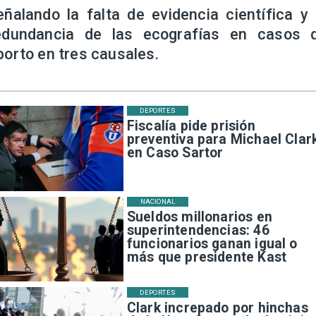
eñalando la falta de evidencia científica y 
edundancia de las ecografías en casos 
borto en tres causales.
DEPORTES
Fiscalía pide prisión
preventiva para Michael Clar
en Caso Sartor
NACIONAL
Sueldos millonarios en
superintendencias: 46
funcionarios ganan igual o
más que presidente Kast
DEPORTES
Clark increpado por hinchas