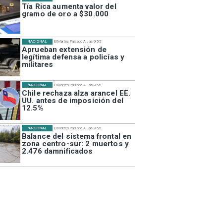
Tía Rica aumenta valor del
gramo de oro a $30.000
NACIONAL
El Martes Pasado A Las 9:55
Aprueban extensión de
legítima defensa a policías y
militares
NACIONAL
El Martes Pasado A Las 9:55
Chile rechaza alza arancel EE.
UU. antes de imposición del
12.5%
NACIONAL
El Martes Pasado A Las 9:55
Balance del sistema frontal en
zona centro-sur: 2 muertos y
2.476 damnificados