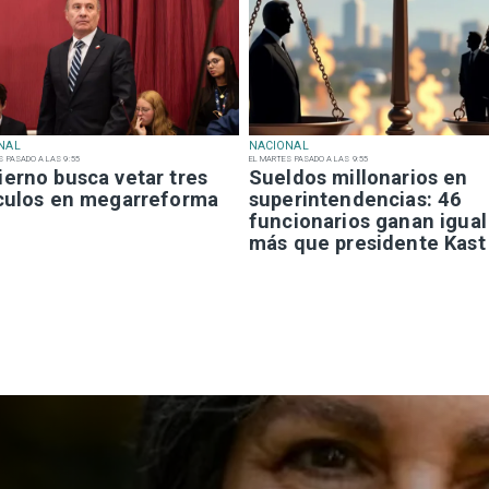
NAL
NACIONAL
S PASADO A LAS 9:55
EL MARTES PASADO A LAS 9:55
ierno busca vetar tres
Sueldos millonarios en
ículos en megarreforma
superintendencias: 46
funcionarios ganan igual
más que presidente Kast