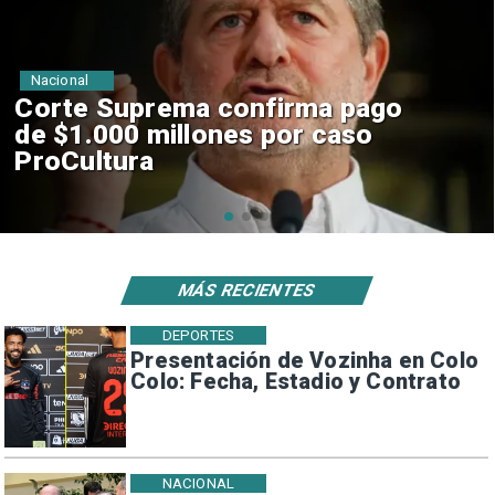
Nacional
Codelco suspende
construcción de Andes Norte
en El Teniente por riesgos
sísmicos
MÁS RECIENTES
DEPORTES
Presentación de Vozinha en Colo
Colo: Fecha, Estadio y Contrato
NACIONAL