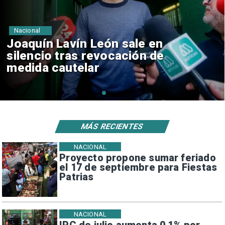
Nacional
ón sale en
Chile y Venezuel
vocación de
reinicio de relac
consulares
MÁS RECIENTES
NACIONAL
Proyecto propone sumar feriado
el 17 de septiembre para Fiestas
Patrias
NACIONAL