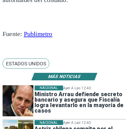
autoridades del condado.
Fuente:
Publimetro
ESTADOS UNIDOS
MÁS NOTICIAS
NACIONAL
Ayer A Las 12:40
Ministro Arrau defiende secreto
bancario y asegura que Fiscalía
logra levantarlo en la mayoría de
casos
NACIONAL
Ayer A Las 12:40
Actriz chilena compite por el