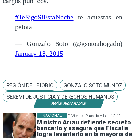
cargos públicos.
#TeSigoSiEstaNoche
te acuestas en
pelota
— Gonzalo Soto (@gsotoabogado)
January 18, 2015
REGIÓN DEL BIOBÍO
GONZALO SOTO MUÑOZ
SEREMI DE JUSTICIA Y DERECHOS HUMANOS
MÁS NOTICIAS
NACIONAL
El Viernes Pasado A Las 12:40
Ministro Arrau defiende secreto
bancario y asegura que Fiscalía
logra levantarlo en la mayoría de