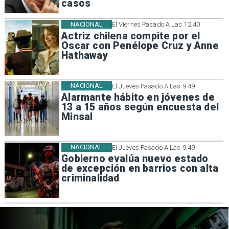
casos
NACIONAL
El Viernes Pasado A Las 12:40
Actriz chilena compite por el
Oscar con Penélope Cruz y Anne
Hathaway
NACIONAL
El Jueves Pasado A Las 9:49
Alarmante hábito en jóvenes de
13 a 15 años según encuesta del
Minsal
NACIONAL
El Jueves Pasado A Las 9:49
Gobierno evalúa nuevo estado
de excepción en barrios con alta
criminalidad