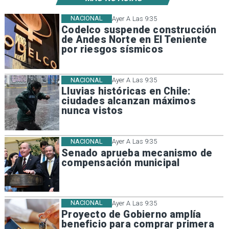
NACIONAL
Ayer A Las 9:35
Codelco suspende construcción
de Andes Norte en El Teniente
por riesgos sísmicos
NACIONAL
Ayer A Las 9:35
Lluvias históricas en Chile:
ciudades alcanzan máximos
nunca vistos
NACIONAL
Ayer A Las 9:35
Senado aprueba mecanismo de
compensación municipal
NACIONAL
Ayer A Las 9:35
Proyecto de Gobierno amplía
beneficio para comprar primera