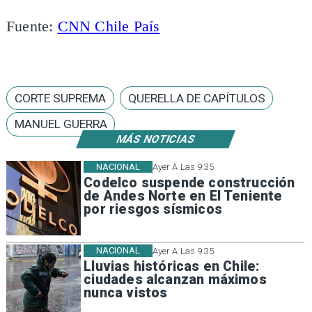
Fuente:
CNN Chile País
CORTE SUPREMA
QUERELLA DE CAPÍTULOS
MANUEL GUERRA
MÁS NOTICIAS
NACIONAL
Ayer A Las 9:35
Codelco suspende construcción
de Andes Norte en El Teniente
por riesgos sísmicos
NACIONAL
Ayer A Las 9:35
Lluvias históricas en Chile:
ciudades alcanzan máximos
nunca vistos