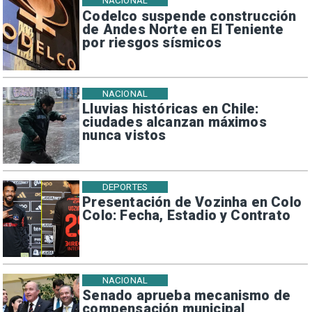
NACIONAL
Codelco suspende construcción
de Andes Norte en El Teniente
por riesgos sísmicos
NACIONAL
Lluvias históricas en Chile:
ciudades alcanzan máximos
nunca vistos
DEPORTES
Presentación de Vozinha en Colo
Colo: Fecha, Estadio y Contrato
NACIONAL
Senado aprueba mecanismo de
compensación municipal