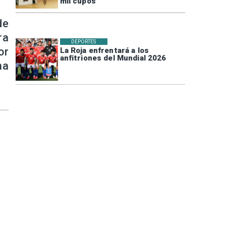
mil cupos
de
ra
DEPORTES
or
La Roja enfrentará a los
anfitriones del Mundial 2026
ma