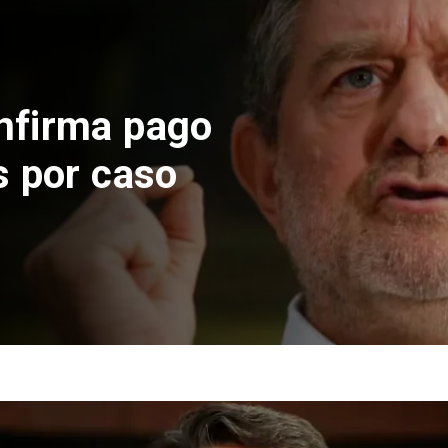
 construcción
 El Teniente
cos