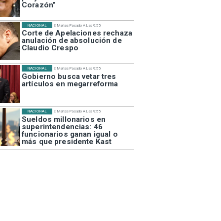
Corazón”
NACIONAL
El Martes Pasado A Las 9:55
Corte de Apelaciones rechaza
anulación de absolución de
Claudio Crespo
NACIONAL
El Martes Pasado A Las 9:55
Gobierno busca vetar tres
artículos en megarreforma
NACIONAL
El Martes Pasado A Las 9:55
Sueldos millonarios en
superintendencias: 46
funcionarios ganan igual o
más que presidente Kast