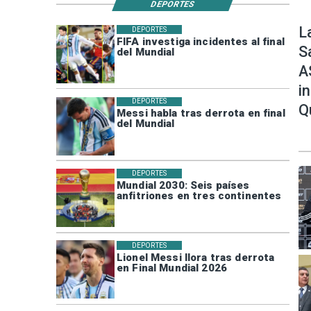
DEPORTES
L
DEPORTES
FIFA investiga incidentes al final
S
del Mundial
A
i
DEPORTES
Q
Messi habla tras derrota en final
del Mundial
DEPORTES
Mundial 2030: Seis países
anfitriones en tres continentes
DEPORTES
Lionel Messi llora tras derrota
en Final Mundial 2026