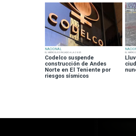
NACIONAL
NACIO
EL MIÉRCOLES PASADO A LAS 9:35
EL MIÉRCO
Codelco suspende
Lluv
construcción de Andes
ciu
Norte en El Teniente por
nun
riesgos sísmicos