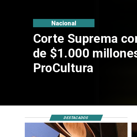
Nacional
Codelco suspende
de Andes Norte en
por riesgos sísmi
DESTACADOS