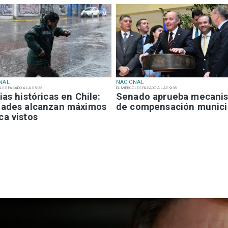
NAL
NACIONAL
LES PASADO A LAS 9:35
EL MIÉRCOLES PASADO A LAS 9:35
ias históricas en Chile:
Senado aprueba mecani
dades alcanzan máximos
de compensación munici
ca vistos