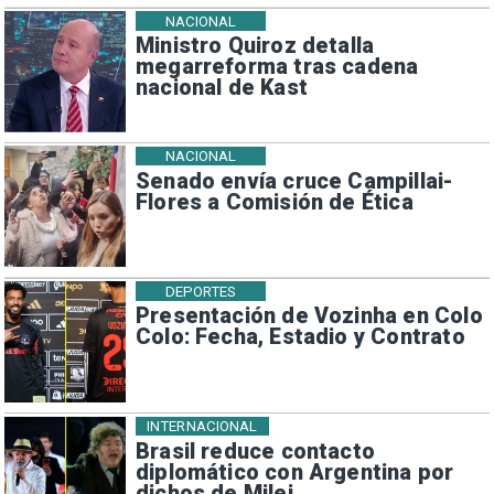
NACIONAL
Ministro Quiroz detalla
megarreforma tras cadena
nacional de Kast
NACIONAL
Senado envía cruce Campillai-
Flores a Comisión de Ética
DEPORTES
Presentación de Vozinha en Colo
Colo: Fecha, Estadio y Contrato
INTERNACIONAL
Brasil reduce contacto
diplomático con Argentina por
dichos de Milei