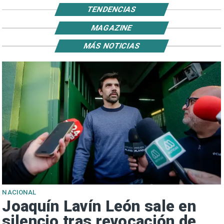
TENDENCIAS
MAGAZINE
MÁS NOTICIAS
NACIONAL
Joaquín Lavín León sale en
silencio tras revocación de