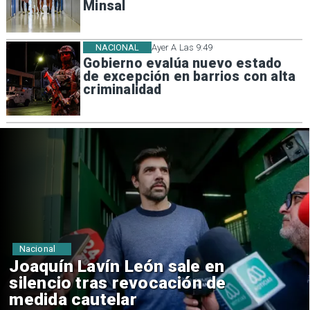
Minsal
NACIONAL
Ayer A Las 9:49
Gobierno evalúa nuevo estado
de excepción en barrios con alta
criminalidad
Nacional
Chile y Venezuela formalizan
reinicio de relaciones
consulares