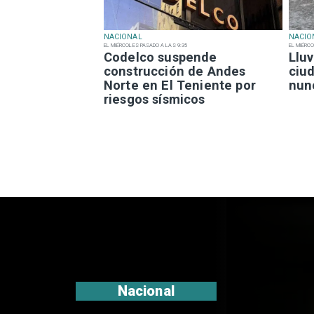
NACIONAL
NACIO
EL MIÉRCOLES PASADO A LAS 9:35
EL MIÉRCO
Codelco suspende
Lluv
construcción de Andes
ciu
Norte en El Teniente por
nun
riesgos sísmicos
Nacional