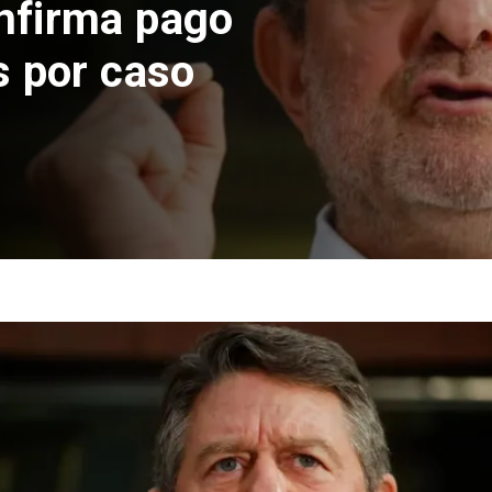
 construcción
 El Teniente
cos