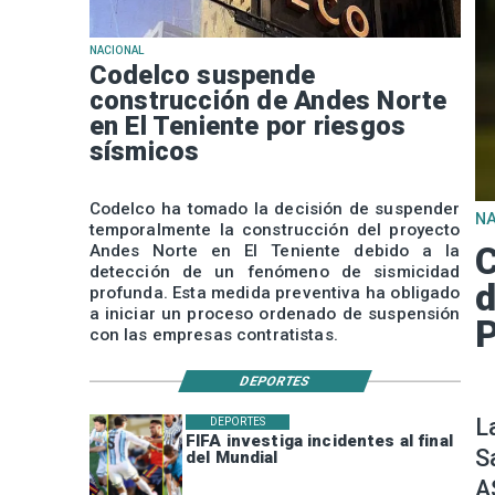
NACIONAL
Codelco suspende
construcción de Andes Norte
en El Teniente por riesgos
sísmicos
Codelco ha tomado la decisión de suspender
N
temporalmente la construcción del proyecto
C
Andes Norte en El Teniente debido a la
detección de un fenómeno de sismicidad
d
profunda. Esta medida preventiva ha obligado
a iniciar un proceso ordenado de suspensión
P
con las empresas contratistas.
DEPORTES
L
DEPORTES
FIFA investiga incidentes al final
S
del Mundial
A