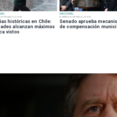
NAL
NACIONAL
LES PASADO A LAS 9:35
EL MIÉRCOLES PASADO A LAS 9:35
ias históricas en Chile:
Senado aprueba mecani
dades alcanzan máximos
de compensación munici
ca vistos