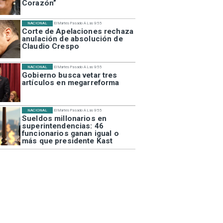
Corazón”
NACIONAL
El Martes Pasado A Las 9:55
Corte de Apelaciones rechaza
anulación de absolución de
Claudio Crespo
NACIONAL
El Martes Pasado A Las 9:55
Gobierno busca vetar tres
artículos en megarreforma
NACIONAL
El Martes Pasado A Las 9:55
Sueldos millonarios en
superintendencias: 46
funcionarios ganan igual o
más que presidente Kast