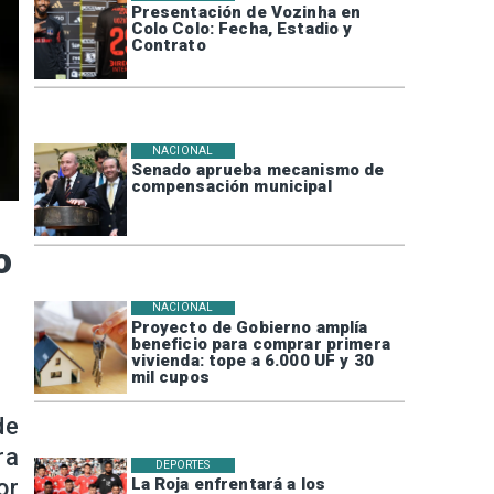
Presentación de Vozinha en
Colo Colo: Fecha, Estadio y
Contrato
NACIONAL
Senado aprueba mecanismo de
compensación municipal
o
NACIONAL
Proyecto de Gobierno amplía
beneficio para comprar primera
vivienda: tope a 6.000 UF y 30
mil cupos
de
ra
DEPORTES
or
La Roja enfrentará a los