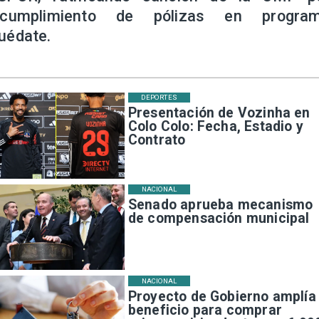
ncumplimiento de pólizas en progra
uédate.
DEPORTES
Presentación de Vozinha en
Colo Colo: Fecha, Estadio y
Contrato
NACIONAL
Senado aprueba mecanismo
de compensación municipal
NACIONAL
Proyecto de Gobierno amplía
beneficio para comprar