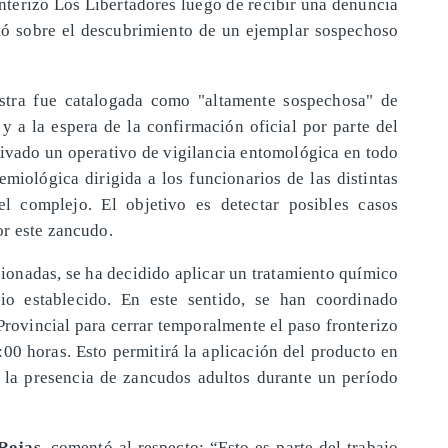
nterizo Los Libertadores luego de recibir una denuncia
tó sobre el descubrimiento de un ejemplar sospechoso
estra fue catalogada como "altamente sospechosa" de
 y a la espera de la confirmación oficial por parte del
ctivado un operativo de vigilancia entomológica en todo
emiológica dirigida a los funcionarios de las distintas
el complejo. El objetivo es detectar posibles casos
or este zancudo.
onadas, se ha decidido aplicar un tratamiento químico
rio establecido. En este sentido, se han coordinado
Provincial para cerrar temporalmente el paso fronterizo
2:00 horas. Esto permitirá la aplicación del producto en
r la presencia de zancudos adultos durante un período
Rojas
, comentó al respecto: “Esto es parte del trabajo