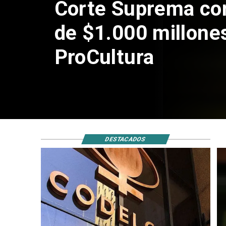
Codelco suspende
de Andes Norte en
por riesgos sísmi
DESTACADOS