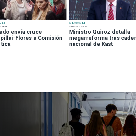
NAL
NACIONAL
S 9:49
AYER A LAS 9:49
ado envía cruce
Ministro Quiroz detalla
illai-Flores a Comisión
megarreforma tras cade
tica
nacional de Kast