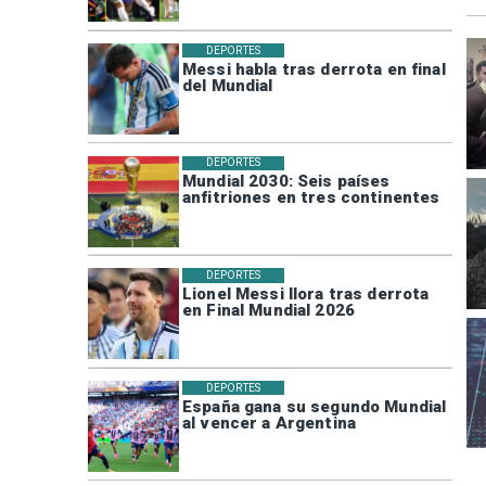
DEPORTES
Messi habla tras derrota en final
del Mundial
DEPORTES
Mundial 2030: Seis países
anfitriones en tres continentes
DEPORTES
Lionel Messi llora tras derrota
en Final Mundial 2026
DEPORTES
España gana su segundo Mundial
al vencer a Argentina