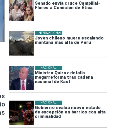
Senado envía cruce Campillai-
Flores a Comisión de Ética
INTERNACIONAL
Joven chileno muere escalando
montaña más alta de Perú
NACIONAL
Ministro Quiroz detalla
megarreforma tras cadena
nacional de Kast
es
io
NACIONAL
Gobierno evalúa nuevo estado
as
de excepción en barrios con alta
criminalidad