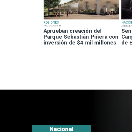
REGIONES
NACIO
AYER A LAS 9:49
AYER A LA
Aprueban creación del
Sen
Parque Sebastián Piñera con
Camp
inversión de $4 mil millones
de É
Regiones