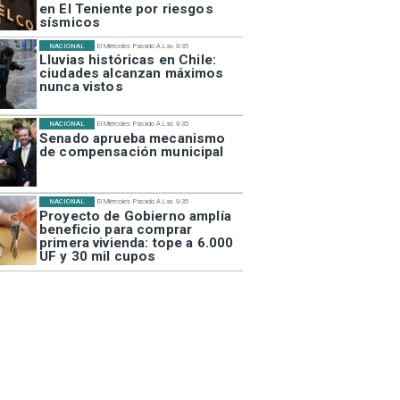
en El Teniente por riesgos
sísmicos
NACIONAL
El Miércoles Pasado A Las 9:35
Lluvias históricas en Chile:
ciudades alcanzan máximos
nunca vistos
NACIONAL
El Miércoles Pasado A Las 9:35
Senado aprueba mecanismo
de compensación municipal
NACIONAL
El Miércoles Pasado A Las 9:35
Proyecto de Gobierno amplía
beneficio para comprar
primera vivienda: tope a 6.000
UF y 30 mil cupos