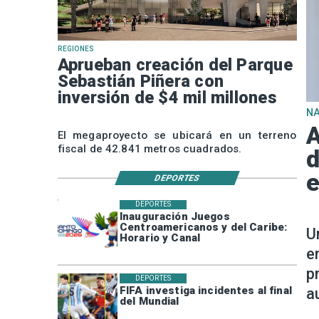
REGIONES
Aprueban creación del Parque
Sebastián Piñera con
inversión de $4 mil millones
N
A
El megaproyecto se ubicará en un terreno
fiscal de 42.841 metros cuadrados.
d
e
DEPORTES
DEPORTES
Inauguración Juegos
Centroamericanos y del Caribe:
U
Horario y Canal
e
p
DEPORTES
FIFA investiga incidentes al final
a
del Mundial