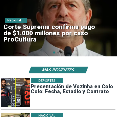
Nacional
Codelco suspende
construcción de Andes Norte
en El Teniente por riesgos
sísmicos
MÁS RECIENTES
DEPORTES
Presentación de Vozinha en Colo
Colo: Fecha, Estadio y Contrato
NACIONAL