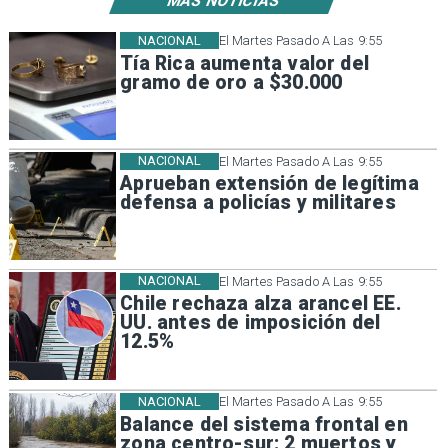
MÁS NOTICIAS
NACIONAL
El Martes Pasado A Las 9:55
Tía Rica aumenta valor del
gramo de oro a $30.000
NACIONAL
El Martes Pasado A Las 9:55
Aprueban extensión de legítima
defensa a policías y militares
NACIONAL
El Martes Pasado A Las 9:55
Chile rechaza alza arancel EE.
UU. antes de imposición del
12.5%
NACIONAL
El Martes Pasado A Las 9:55
Balance del sistema frontal en
zona centro-sur: 2 muertos y