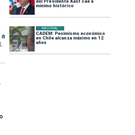
del Presidente Kast cae a
mínimo histórico
NACIONAL
CADEM: Pesimismo económico
 a
en Chile alcanza máximo en 12
años
.
o
o