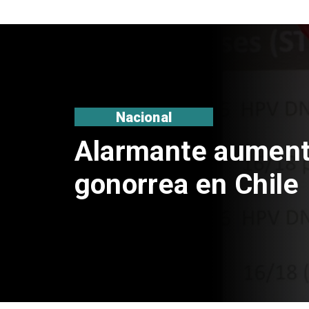
Internacional
Irán bombardea en 
cierra Estrecho d