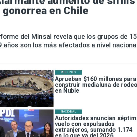
larmante aumento de sífilis
 gonorrea en Chile
nforme del Minsal revela que los grupos de 15
9 años son los más afectados a nivel nacional
REGIONES
Aprueban $160 millones para
construir medialuna de rode
en Ñuble
NACIONAL
Autoridades anuncian séptim
vuelo con expulsados
extranjeros, sumando 1.174
en lo que va del 2026