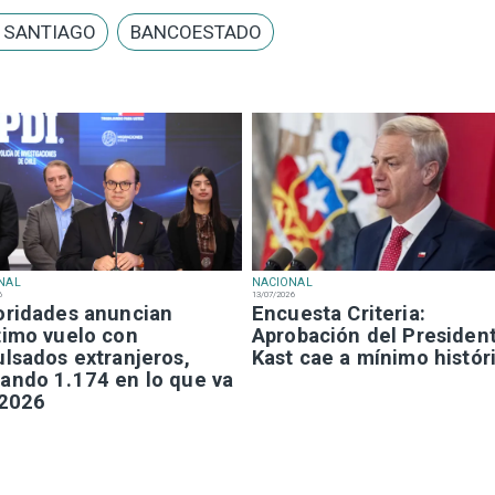
E SANTIAGO
BANCOESTADO
NAL
NACIONAL
6
13/07/2026
oridades anuncian
Encuesta Criteria:
timo vuelo con
Aprobación del Presiden
ulsados extranjeros,
Kast cae a mínimo histór
ando 1.174 en lo que va
 2026