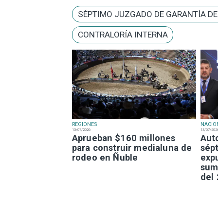
SÉPTIMO JUZGADO DE GARANTÍA D
CONTRALORÍA INTERNA
REGIONES
NACIO
13/07/2026
13/07/202
Aprueban $160 millones
Aut
para construir medialuna de
sép
rodeo en Ñuble
exp
sum
del