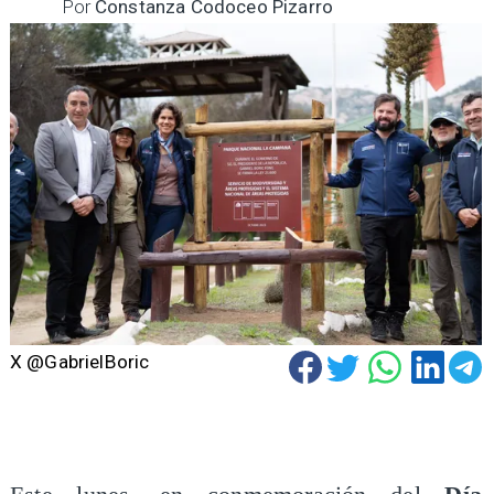
Por
Constanza Codoceo Pizarro
X @GabrielBoric