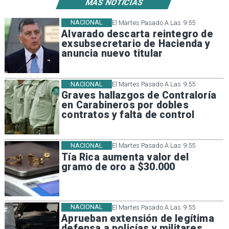
MÁS NOTICIAS
NACIONAL
El Martes Pasado A Las 9:55
Alvarado descarta reintegro de
exsubsecretario de Hacienda y
anuncia nuevo titular
NACIONAL
El Martes Pasado A Las 9:55
Graves hallazgos de Contraloría
en Carabineros por dobles
contratos y falta de control
NACIONAL
El Martes Pasado A Las 9:55
Tía Rica aumenta valor del
gramo de oro a $30.000
NACIONAL
El Martes Pasado A Las 9:55
Aprueban extensión de legítima
defensa a policías y militares