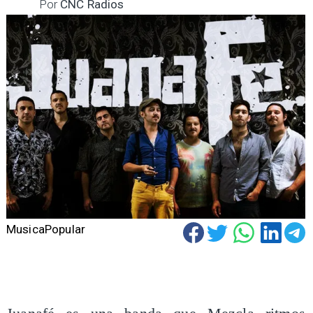
Por
CNC Radios
MusicaPopular