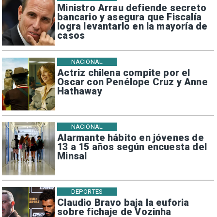
Ministro Arrau defiende secreto
bancario y asegura que Fiscalía
logra levantarlo en la mayoría de
casos
NACIONAL
Actriz chilena compite por el
Oscar con Penélope Cruz y Anne
Hathaway
NACIONAL
Alarmante hábito en jóvenes de
13 a 15 años según encuesta del
Minsal
DEPORTES
Claudio Bravo baja la euforia
sobre fichaje de Vozinha