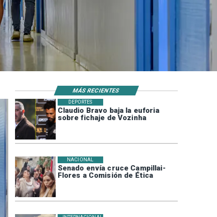
MÁS RECIENTES
DEPORTES
Claudio Bravo baja la euforia
sobre fichaje de Vozinha
NACIONAL
Senado envía cruce Campillai-
Flores a Comisión de Ética