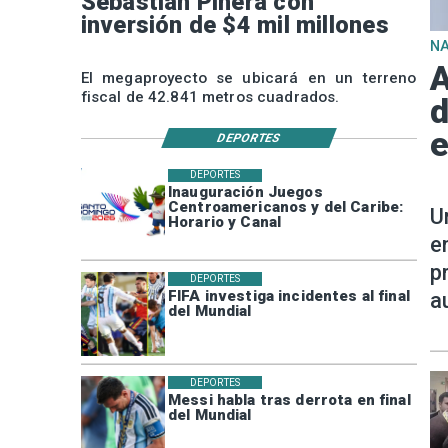
Sebastián Piñera con
inversión de $4 mil millones
N
A
El megaproyecto se ubicará en un terreno
fiscal de 42.841 metros cuadrados.
d
e
DEPORTES
DEPORTES
Inauguración Juegos
Centroamericanos y del Caribe:
U
Horario y Canal
e
p
DEPORTES
FIFA investiga incidentes al final
a
del Mundial
DEPORTES
Messi habla tras derrota en final
del Mundial