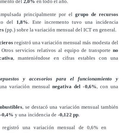
aumento del
2,0%
en todo el año.
impulsada principalmente por el
grupo de recursos
to del
1,8%
. Este incremento tuvo una incidencia
es
(pp.) sobre la variación mensual del ICT en general.
cieros
registró una variación mensual más modesta del
. Otros servicios relativos al equipo de transporte
no
cativa
, manteniéndose en cifras estables con una
puestos y accesorios para el funcionamiento y
una variación mensual
negativa del -0,6%
, con una
mbustibles
, se destacó una variación mensual también
-0,4%
y una incidencia de
-0,122 pp
.
e registró una variación mensual de 0,6% en