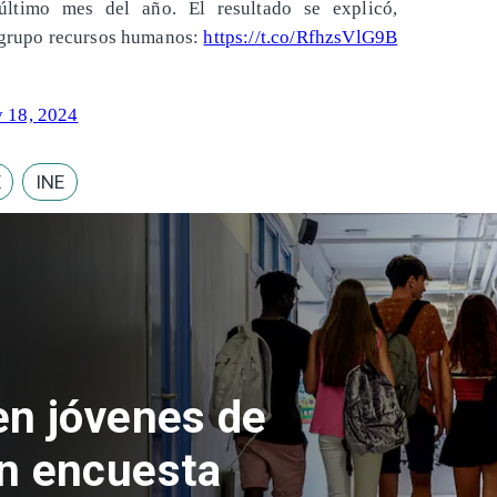
ltimo mes del año. El resultado se explicó,
 grupo recursos humanos:
https://t.co/RfhzsVlG9B
y 18, 2024
E
INE
 del Parque
con inversión