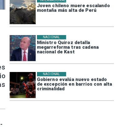
INTERNACIONAL
Joven chileno muere escalando
montaña más alta de Perú
NACIONAL
Ministro Quiroz detalla
megarreforma tras cadena
nacional de Kast
es
io
NACIONAL
Gobierno evalúa nuevo estado
as
de excepción en barrios con alta
criminalidad
-