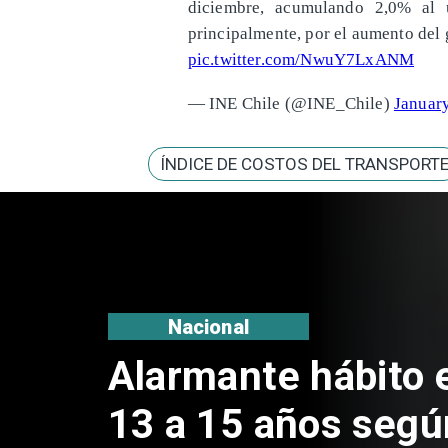
diciembre, acumulando 2,0% al ú
principalmente, por el aumento del
pic.twitter.com/NwuY7LxANM
— INE Chile (@INE_Chile)
Januar
ÍNDICE DE COSTOS DEL TRANSPORT
Regiones
Aprueban creación
Sebastián Piñera 