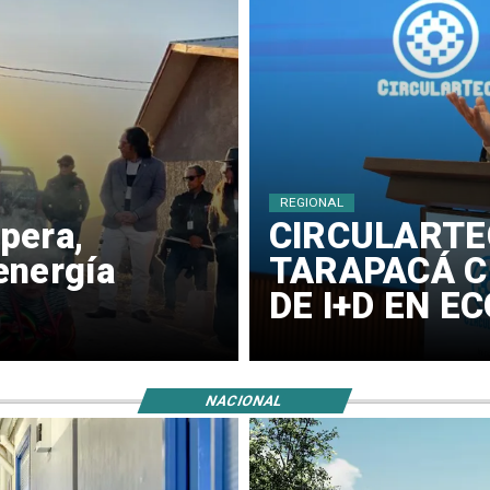
REGIONAL
pera,
​CIRCULARTE
energía
TARAPACÁ C
DE I+D EN E
NACIONAL