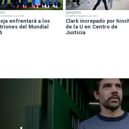
TES
DEPORTES
LES PASADO A LAS 9:35
EL MARTES PASADO A LAS 9:55
oja enfrentará a los
Clark increpado por hinc
triones del Mundial
de la U en Centro de
6
Justicia