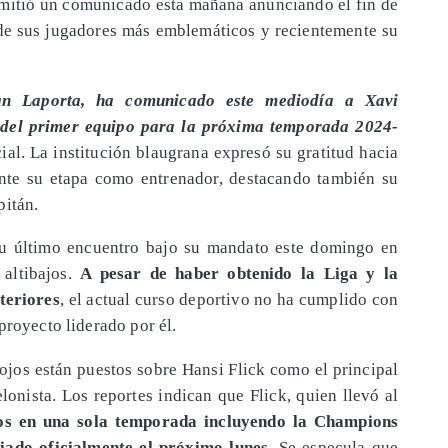
 emitió un comunicado esta mañana anunciando el fin de
 de sus jugadores más emblemáticos y recientemente su
an Laporta, ha comunicado este mediodía a Xavi
 del primer equipo para la próxima temporada 2024-
cial. La institución blaugrana expresó su gratitud hacia
nte su etapa como entrenador, destacando también su
pitán.
 su último encuentro bajo su mandato este domingo en
 altibajos.
A pesar de haber obtenido la Liga y la
teriores
, el actual curso deportivo no ha cumplido con
proyecto liderado por él.
 ojos están puestos sobre Hansi Flick como el principal
lonista. Los reportes indican que Flick, quien llevó al
los en una sola temporada incluyendo la Champions
iado oficialmente el próximo lunes
. Se especula que