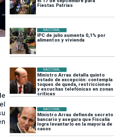
el 17 de septiembre para
Fiestas Patrias
NACIONAL
IPC de julio aumenta 0,1% por
alimentos y vivienda
NACIONAL
Ministro Arrau detalla quinto
estado de excepción: contempla
toques de queda, restricciones
y escuchas telefónicas en zonas
críticas
de
el
NACIONAL
su
Ministro Arrau defiende secreto
bancario y asegura que Fiscalía
en
logra levantarlo en la mayoría de
casos