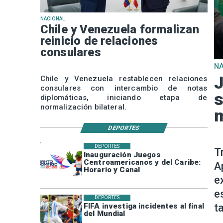
NACIONAL
Chile y Venezuela formalizan
reinicio de relaciones
consulares
N
J
Chile y Venezuela restablecen relaciones
consulares con intercambio de notas
s
diplomáticas, iniciando etapa de
normalización bilateral.
m
DEPORTES
DEPORTES
T
Inauguración Juegos
Centroamericanos y del Caribe:
A
Horario y Canal
e
e
DEPORTES
t
FIFA investiga incidentes al final
del Mundial