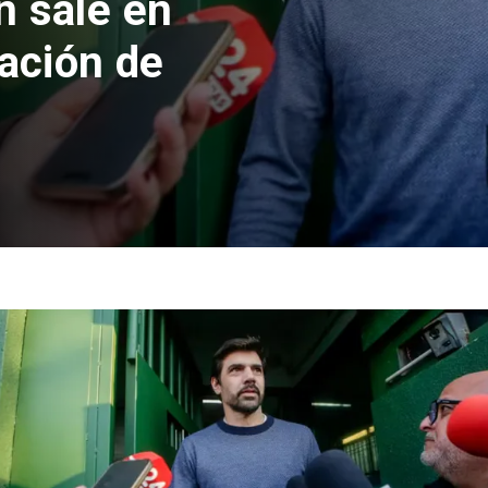
 formalizan
nes