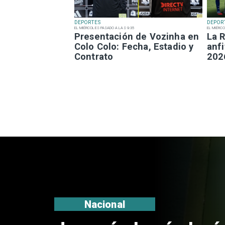
DEPORTES
DEPOR
EL MIÉRCOLES PASADO A LAS 9:35
EL MIÉRCO
Presentación de Vozinha en
La R
Colo Colo: Fecha, Estadio y
anfi
Contrato
202
Nacional