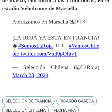
de marzo, con inicio a las 17:00 horas, en el
estadio Vélodrome de Marsella
.
Aterrizamos en Marsella 🛬🇫🇷
¡LA ROJA YA ESTÁ EN FRANCIA!
🔥
#SomosLaRoja
🇨🇱
#VamosChile
pic.twitter.com/Vud9pOfavT
— Selección Chilena (@LaRoja)
March 23, 2024
SELECCIÓN DE FRANCIA
RICARDO GARECA
SELECCIÓN CHILENA
FECHA FIFA