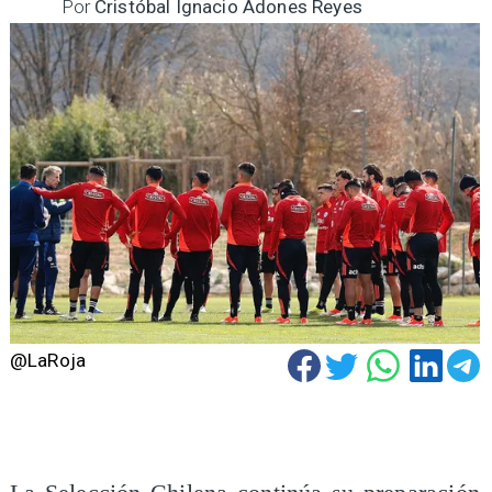
Por
Cristóbal Ignacio Adones Reyes
@LaRoja