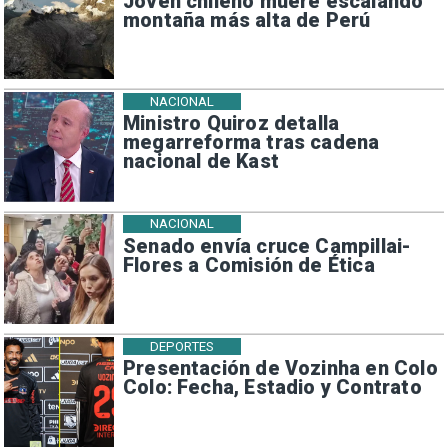
Joven chileno muere escalando
montaña más alta de Perú
NACIONAL
Ministro Quiroz detalla
megarreforma tras cadena
nacional de Kast
NACIONAL
Senado envía cruce Campillai-
Flores a Comisión de Ética
DEPORTES
Presentación de Vozinha en Colo
Colo: Fecha, Estadio y Contrato