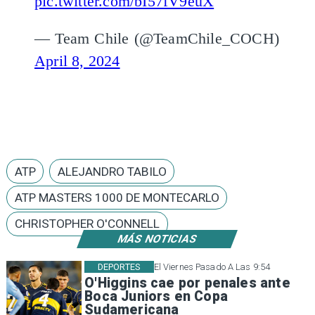
pic.twitter.com/bI57fV9euX
— Team Chile (@TeamChile_COCH)
April 8, 2024
ATP
ALEJANDRO TABILO
ATP MASTERS 1000 DE MONTECARLO
CHRISTOPHER O'CONNELL
MÁS NOTICIAS
DEPORTES
El Viernes Pasado A Las 9:54
O'Higgins cae por penales ante
Boca Juniors en Copa
Sudamericana