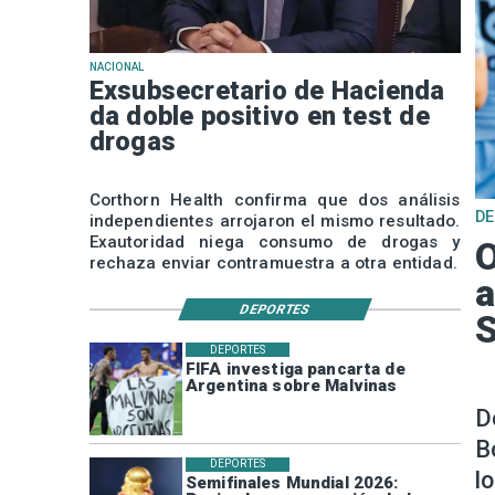
NACIONAL
Exsubsecretario de Hacienda
da doble positivo en test de
drogas
Corthorn Health confirma que dos análisis
D
independientes arrojaron el mismo resultado.
Exautoridad niega consumo de drogas y
O
rechaza enviar contramuestra a otra entidad.
a
DEPORTES
DEPORTES
FIFA investiga pancarta de
Argentina sobre Malvinas
D
B
DEPORTES
l
Semifinales Mundial 2026: