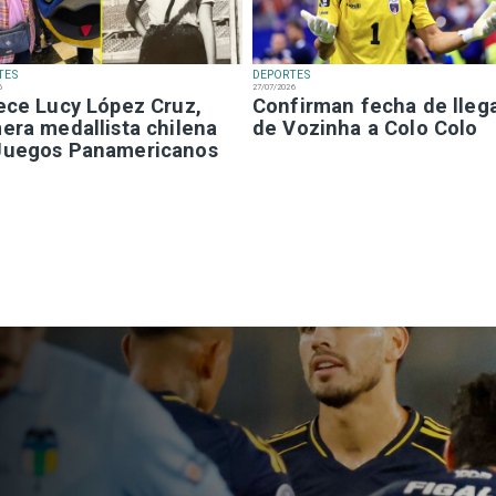
TES
DEPORTES
6
27/07/2026
lece Lucy López Cruz,
Confirman fecha de lleg
era medallista chilena
de Vozinha a Colo Colo
Juegos Panamericanos