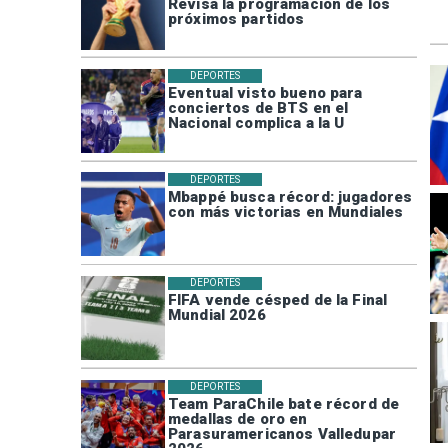
Revisa la programación de los
próximos partidos
DEPORTES
Eventual visto bueno para
conciertos de BTS en el
Nacional complica a la U
DEPORTES
Mbappé busca récord: jugadores
con más victorias en Mundiales
DEPORTES
FIFA vende césped de la Final
Mundial 2026
DEPORTES
Team ParaChile bate récord de
medallas de oro en
Parasuramericanos Valledupar