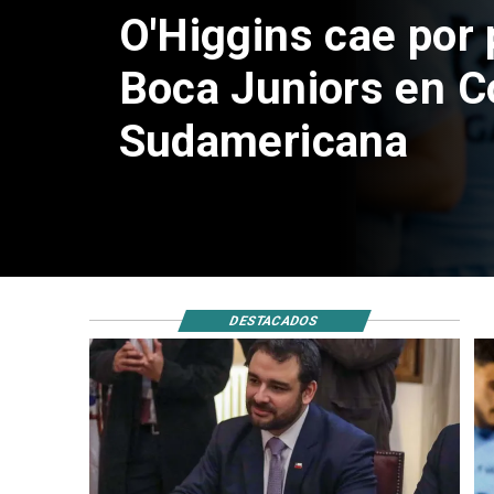
Exsubsecretario d
doble positivo en 
DESTACADOS