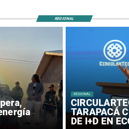
REGIONAL
REGIONAL
pera,
​CIRCULARTE
energía
TARAPACÁ C
DE I+D EN E