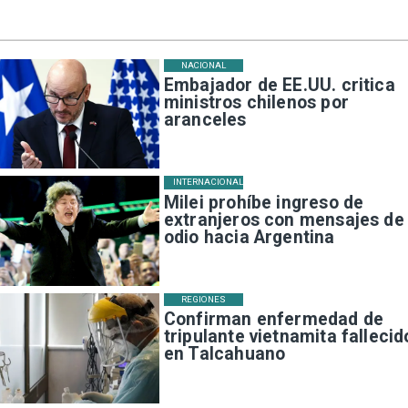
NACIONAL
Embajador de EE.UU. critica
ministros chilenos por
aranceles
INTERNACIONAL
Milei prohíbe ingreso de
extranjeros con mensajes de
odio hacia Argentina
REGIONES
Confirman enfermedad de
tripulante vietnamita fallecid
en Talcahuano