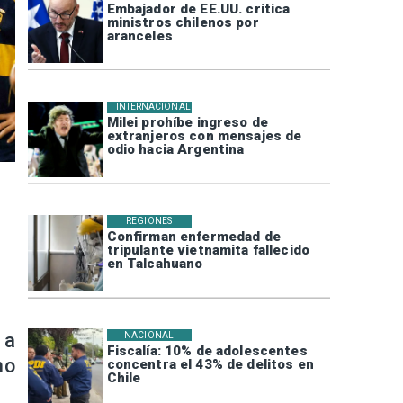
Embajador de EE.UU. critica
ministros chilenos por
aranceles
INTERNACIONAL
Milei prohíbe ingreso de
extranjeros con mensajes de
odio hacia Argentina
REGIONES
Confirman enfermedad de
tripulante vietnamita fallecido
en Talcahuano
 a
NACIONAL
Fiscalía: 10% de adolescentes
no
concentra el 43% de delitos en
Chile