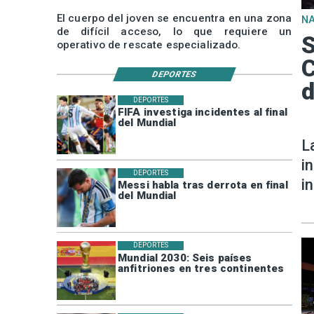
El cuerpo del joven se encuentra en una zona
N
de difícil acceso, lo que requiere un
S
operativo de rescate especializado.
C
DEPORTES
d
DEPORTES
FIFA investiga incidentes al final
del Mundial
L
i
DEPORTES
i
Messi habla tras derrota en final
del Mundial
DEPORTES
Mundial 2030: Seis países
anfitriones en tres continentes