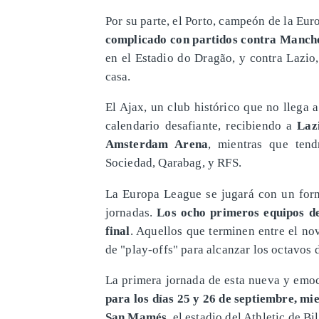
Por su parte, el Porto, campeón de la Eu
complicado con partidos contra Manche
en el Estadio do Dragão, y contra Lazio
casa.
El Ajax, un club histórico que no llega 
calendario desafiante, recibiendo a
Laz
Amsterdam Arena
, mientras que tend
Sociedad, Qarabag, y RFS.
La Europa League se jugará con un form
jornadas.
Los ocho primeros equipos de
final
. Aquellos que terminen entre el n
de "play-offs" para alcanzar los octavos de
La primera jornada de esta nueva y emo
para los días 25 y 26 de septiembre, mi
San Mamés
, el estadio del Athletic de Bi