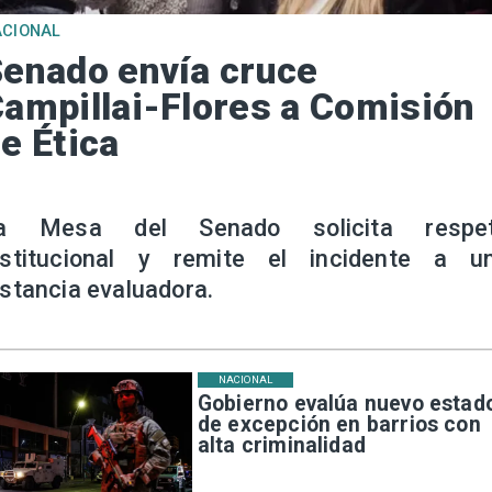
ACIONAL
enado envía cruce
ampillai-Flores a Comisión
e Ética
a Mesa del Senado solicita respe
nstitucional y remite el incidente a u
nstancia evaluadora.
NACIONAL
Gobierno evalúa nuevo estad
de excepción en barrios con
alta criminalidad