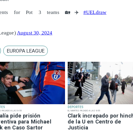
nts for Pot 3 teams 🏡✈️
#UELdraw
League)
August 30, 2024
EUROPA LEAGUE
TES
DEPORTES
S PASADO A LAS 9:55
EL MARTES PASADO A LAS 9:55
alía pide prisión
Clark increpado por hinc
ventiva para Michael
de la U en Centro de
k en Caso Sartor
Justicia