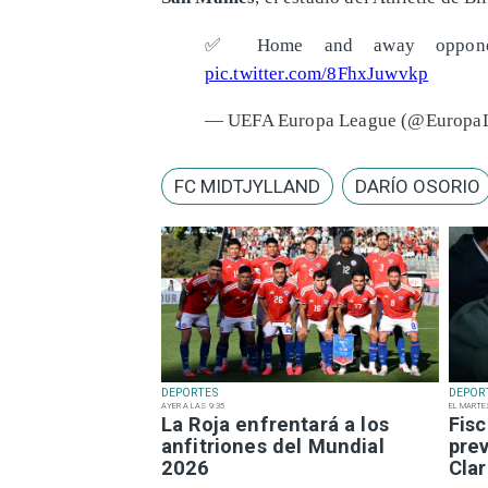
✅ Home and away oppone
pic.twitter.com/8FhxJuwvkp
— UEFA Europa League (@Europa
FC MIDTJYLLAND
DARÍO OSORIO
DEPORTES
DEPOR
AYER A LAS 9:35
EL MARTE
La Roja enfrentará a los
Fisc
anfitriones del Mundial
pre
2026
Clar