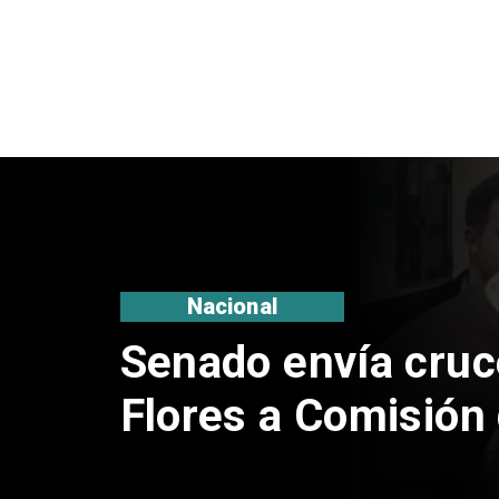
Internacional
Joven chileno 
montaña más al