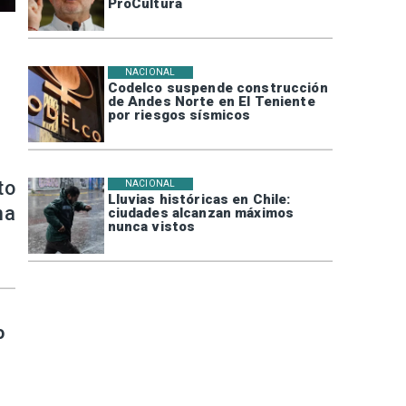
ProCultura
NACIONAL
Codelco suspende construcción
de Andes Norte en El Teniente
por riesgos sísmicos
to
NACIONAL
Lluvias históricas en Chile:
na
ciudades alcanzan máximos
nunca vistos
o