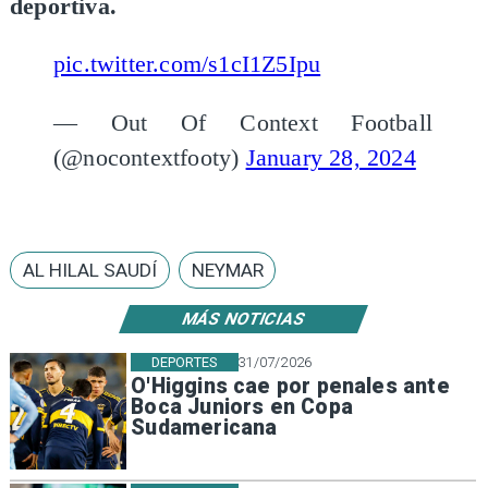
deportiva.
pic.twitter.com/s1cI1Z5Ipu
— Out Of Context Football
(@nocontextfooty)
January 28, 2024
AL HILAL SAUDÍ
NEYMAR
MÁS NOTICIAS
DEPORTES
31/07/2026
O'Higgins cae por penales ante
Boca Juniors en Copa
Sudamericana