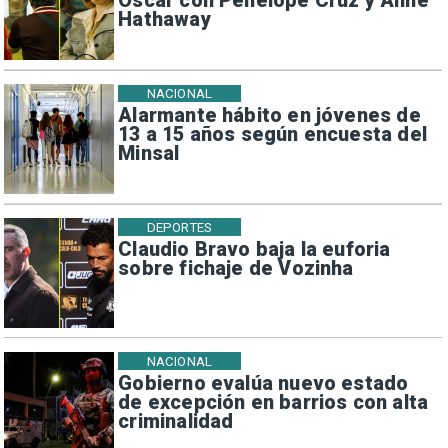
Oscar con Penélope Cruz y Anne
Hathaway
NACIONAL
Alarmante hábito en jóvenes de
13 a 15 años según encuesta del
Minsal
DEPORTES
Claudio Bravo baja la euforia
sobre fichaje de Vozinha
NACIONAL
Gobierno evalúa nuevo estado
de excepción en barrios con alta
criminalidad