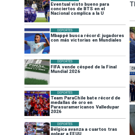
T
Eventual visto bueno para
conciertos de BTS en el
Nacional complica a la U
DEPORTES
Mbappé busca récord: jugadores
con más victorias en Mundiales
DEPORTES
FIFA vende césped de la Final
Mundial 2026
DEPORTES
Team ParaChile bate récord de
medallas de oro en
Parasuramericanos Valledupar
2026
DEPORTES
Bélgica avanza a cuartos tras
golear a EEUU