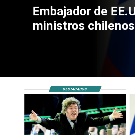
Milei prohíbe ingr
extranjeros con m
odio hacia Argent
DESTACADOS