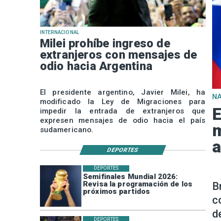
INTERNACIONAL
Milei prohíbe ingreso de
extranjeros con mensajes de
odio hacia Argentina
El presidente argentino, Javier Milei, ha
N
modificado la Ley de Migraciones para
E
impedir la entrada de extranjeros que
expresen mensajes de odio hacia el país
m
sudamericano.
a
DEPORTES
DEPORTES
Semifinales Mundial 2026:
Revisa la programación de los
B
próximos partidos
c
d
DEPORTES