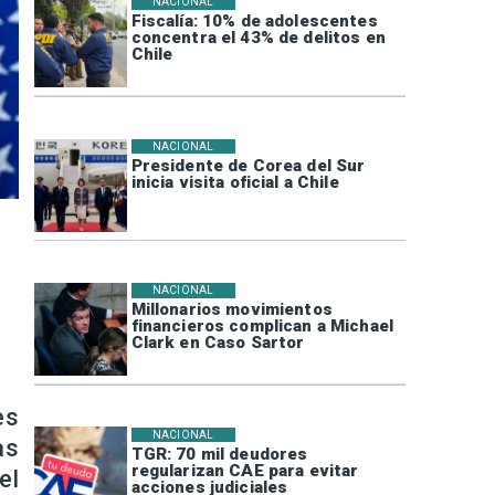
NACIONAL
Fiscalía: 10% de adolescentes
concentra el 43% de delitos en
Chile
NACIONAL
Presidente de Corea del Sur
inicia visita oficial a Chile
NACIONAL
Millonarios movimientos
financieros complican a Michael
Clark en Caso Sartor
es
NACIONAL
as
TGR: 70 mil deudores
regularizan CAE para evitar
el
acciones judiciales