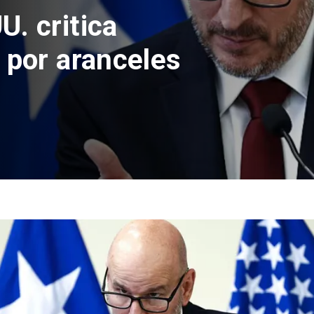
eso de
ensajes de
ina