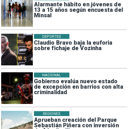
Alarmante hábito en jóvenes de
13 a 15 años según encuesta del
Minsal
DEPORTES
Claudio Bravo baja la euforia
sobre fichaje de Vozinha
NACIONAL
Gobierno evalúa nuevo estado
de excepción en barrios con alta
criminalidad
REGIONES
Aprueban creación del Parque
Sebastián Piñera con inversión