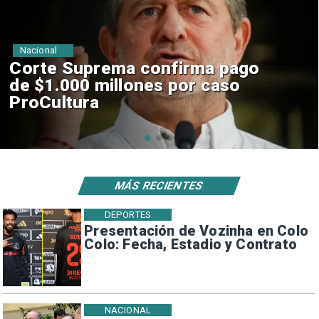
Nacional
Codelco suspende
construcción de Andes Norte
en El Teniente por riesgos
sísmicos
MÁS RECIENTES
DEPORTES
Presentación de Vozinha en Colo
Colo: Fecha, Estadio y Contrato
NACIONAL