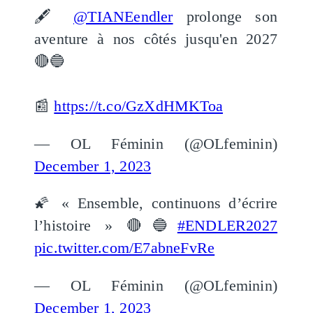
🖋
@TIANEendler
prolonge son
aventure à nos côtés jusqu'en 2027
🔴🔵
📰
https://t.co/GzXdHMKToa
— OL Féminin (@OLfeminin)
December 1, 2023
🌠 « Ensemble, continuons d’écrire
l’histoire » 🔴🔵
#ENDLER2027
pic.twitter.com/E7abneFvRe
— OL Féminin (@OLfeminin)
December 1, 2023