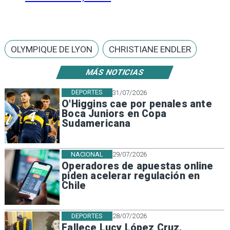
OLYMPIQUE DE LYON
CHRISTIANE ENDLER
MÁS NOTICIAS
DEPORTES
31/07/2026
O'Higgins cae por penales ante
Boca Juniors en Copa
Sudamericana
NACIONAL
29/07/2026
Operadores de apuestas online
piden acelerar regulación en
Chile
DEPORTES
28/07/2026
Fallece Lucy López Cruz,