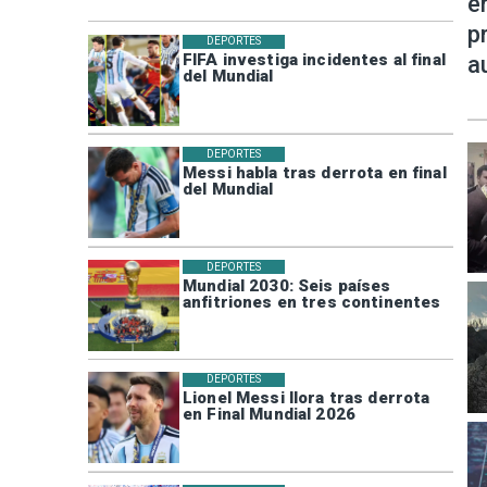
e
p
DEPORTES
FIFA investiga incidentes al final
a
del Mundial
DEPORTES
Messi habla tras derrota en final
del Mundial
DEPORTES
Mundial 2030: Seis países
anfitriones en tres continentes
DEPORTES
Lionel Messi llora tras derrota
en Final Mundial 2026