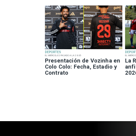
DEPORTES
DEPOR
EL MIÉRCOLES PASADO A LAS 9:35
EL MIÉRCO
Presentación de Vozinha en
La R
Colo Colo: Fecha, Estadio y
anfi
Contrato
202