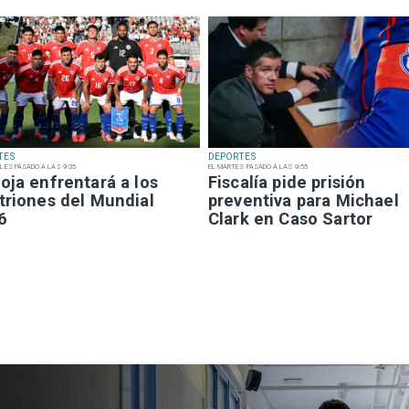
TES
DEPORTES
LES PASADO A LAS 9:35
EL MARTES PASADO A LAS 9:55
oja enfrentará a los
Fiscalía pide prisión
triones del Mundial
preventiva para Michael
6
Clark en Caso Sartor