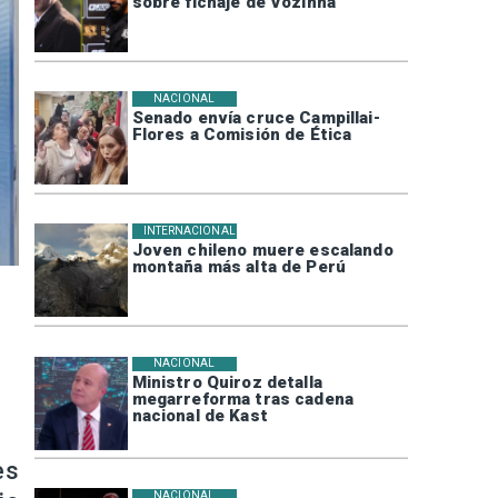
sobre fichaje de Vozinha
NACIONAL
Senado envía cruce Campillai-
Flores a Comisión de Ética
INTERNACIONAL
Joven chileno muere escalando
montaña más alta de Perú
NACIONAL
Ministro Quiroz detalla
megarreforma tras cadena
nacional de Kast
es
NACIONAL