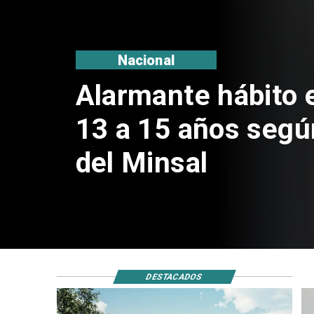
Regiones
Aprueban creación
Sebastián Piñera 
de $4 mil millones
DESTACADOS