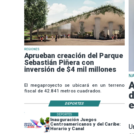
REGIONES
Aprueban creación del Parque
Sebastián Piñera con
inversión de $4 mil millones
N
A
El megaproyecto se ubicará en un terreno
fiscal de 42.841 metros cuadrados.
d
e
DEPORTES
DEPORTES
Inauguración Juegos
Centroamericanos y del Caribe:
U
Horario y Canal