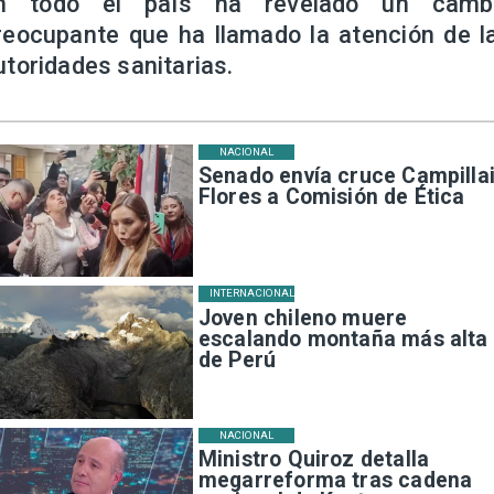
n todo el país ha revelado un camb
reocupante que ha llamado la atención de l
utoridades sanitarias.
NACIONAL
Senado envía cruce Campillai
Flores a Comisión de Ética
INTERNACIONAL
Joven chileno muere
escalando montaña más alta
de Perú
NACIONAL
Ministro Quiroz detalla
megarreforma tras cadena