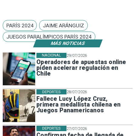
PARÍS 2024
JAIME ARÁNGUIZ
JUEGOS PARALÍMPICOS PARÍS 2024
MÁS NOTICIAS
NACIONAL
29/07/2026
Operadores de apuestas online
piden acelerar regulación en
Chile
DEPORTES
28/07/2026
Fallece Lucy López Cruz,
primera medallista chilena en
Juegos Panamericanos
DEPORTES
27/07/2026
Confirman fecha de llegada de