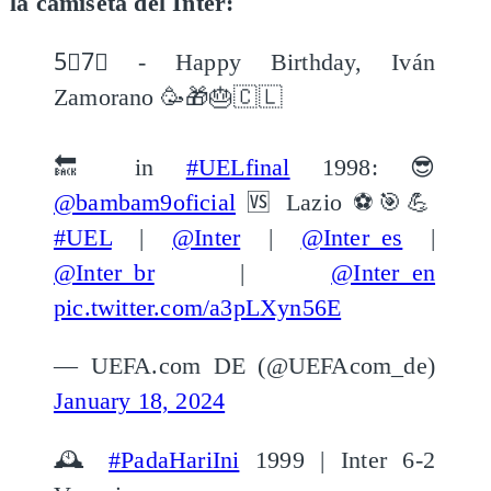
la camiseta del Inter:
5⃣7⃣ - Happy Birthday, Iván
Zamorano 🥳🎁🎂🇨🇱
🔙 in
#UELfinal
1998: 😎
@bambam9oficial
🆚 Lazio ⚽️🎯💪
#UEL
|
@Inter
|
@Inter_es
|
@Inter_br
|
@Inter_en
pic.twitter.com/a3pLXyn56E
— UEFA.com DE (@UEFAcom_de)
January 18, 2024
🕰
#PadaHariIni
1999 | Inter 6-2