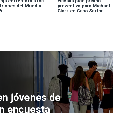
oja enfrentará a los
Fiscalía pide prisión
triones del Mundial
preventiva para Michael
6
Clark en Caso Sartor
 del Parque
con inversión