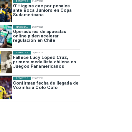
DEPORTES
31/07/2026
O'Higgins cae por penales
ante Boca Juniors en Copa
Sudamericana
NACIONAL
29/07/2026
Operadores de apuestas
online piden acelerar
regulación en Chile
DEPORTES
28/07/2026
Fallece Lucy López Cruz,
primera medallista chilena en
Juegos Panamericanos
DEPORTES
27/07/2026
Confirman fecha de llegada de
Vozinha a Colo Colo