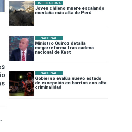
INTERNACIONAL
Joven chileno muere escalando
montaña más alta de Perú
NACIONAL
Ministro Quiroz detalla
megarreforma tras cadena
nacional de Kast
es
io
NACIONAL
Gobierno evalúa nuevo estado
as
de excepción en barrios con alta
criminalidad
-