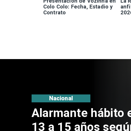
Presentación de Vozinha en
La R
Colo Colo: Fecha, Estadio y
anfi
Contrato
202
Regiones
Aprueban creación
Sebastián Piñera 