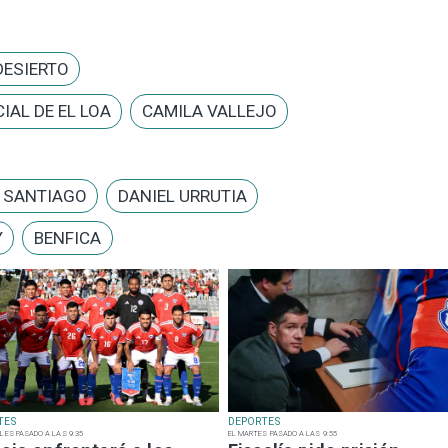
DESIERTO
IAL DE EL LOA
CAMILA VALLEJO
E SANTIAGO
DANIEL URRUTIA
Y
BENFICA
TES
DEPORTES
LES PASADO A LAS 9:35
EL MARTES PASADO A LAS 9:55