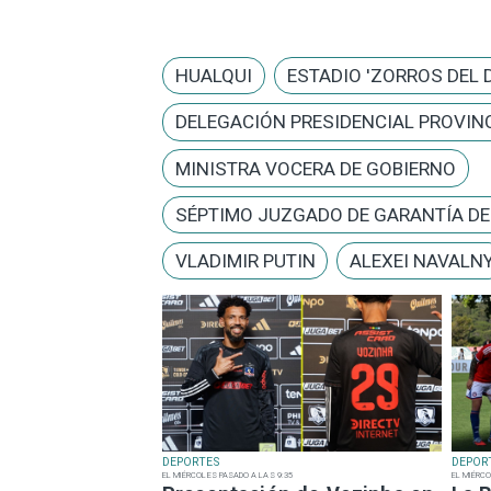
HUALQUI
ESTADIO 'ZORROS DEL 
DELEGACIÓN PRESIDENCIAL PROVINC
MINISTRA VOCERA DE GOBIERNO
SÉPTIMO JUZGADO DE GARANTÍA D
VLADIMIR PUTIN
ALEXEI NAVALN
DEPORTES
DEPOR
EL MIÉRCOLES PASADO A LAS 9:35
EL MIÉRCO