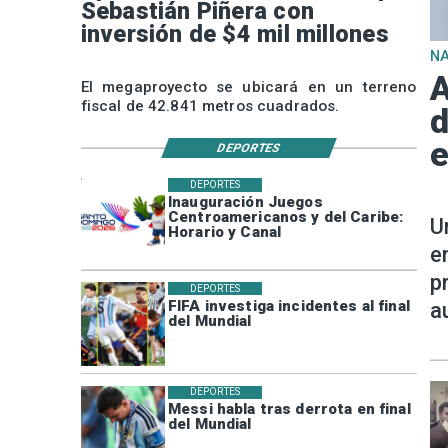
Sebastián Piñera con
inversión de $4 mil millones
N
A
El megaproyecto se ubicará en un terreno
fiscal de 42.841 metros cuadrados.
d
e
DEPORTES
DEPORTES
Inauguración Juegos
Centroamericanos y del Caribe:
U
Horario y Canal
e
p
DEPORTES
FIFA investiga incidentes al final
a
del Mundial
DEPORTES
Messi habla tras derrota en final
del Mundial