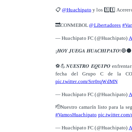
📋
@Huachipato
y los 1️⃣1️⃣ Acerer
🔜CONMEBOL
@Libertadores
#Va
— Huachipato FC (@Huachipato)
A
¡𝑯𝑶𝒀 𝑱𝑼𝑬𝑮𝑨 𝑯𝑼𝑨𝑪𝑯𝑰𝑷𝑨𝑻𝑶!🔵⚫️
⚽️💪𝑵𝑼𝑬𝑺𝑻𝑹𝑶 𝑬𝑸𝑼𝑰𝑷𝑶 enf
fecha del Grupo C de la C
pic.twitter.com/Srr0rqWdMN
— Huachipato FC (@Huachipato)
A
🫡Nuestro camarín listo para la
#VamosHuachipato
pic.twitter.co
— Huachipato FC (@Huachipato)
A