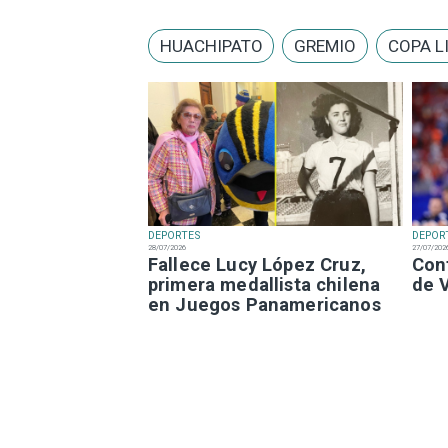
HUACHIPATO
GREMIO
COPA L
DEPORTES
DEPOR
28/07/2026
27/07/202
Fallece Lucy López Cruz,
Con
primera medallista chilena
de 
en Juegos Panamericanos