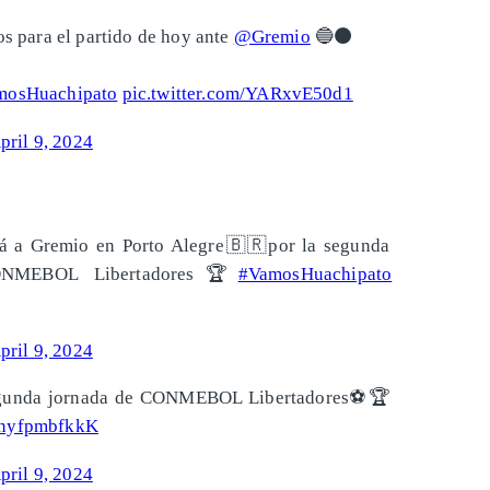
os para el partido de hoy ante
@Gremio
🔵⚫️
mosHuachipato
pic.twitter.com/YARxvE50d1
pril 9, 2024
rentará a Gremio en Porto Alegre🇧🇷por la segunda
ONMEBOL Libertadores🏆
#VamosHuachipato
pril 9, 2024
 segunda jornada de CONMEBOL Libertadores⚽️🏆
m/nyfpmbfkkK
pril 9, 2024