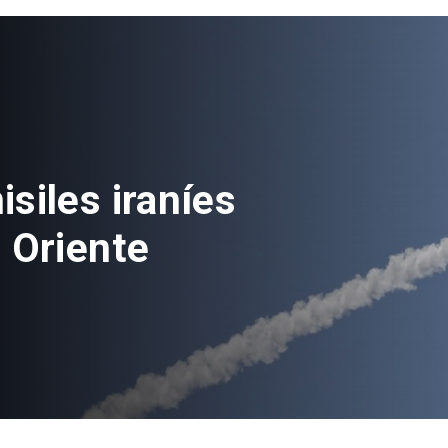
ás de 100
vés de nuevo
nes