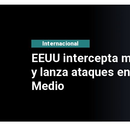
Nacional
Estado venderá m
propiedades a tra
portal de licitacio