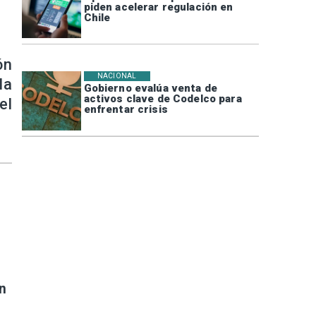
piden acelerar regulación en
Chile
ón
NACIONAL
la
Gobierno evalúa venta de
activos clave de Codelco para
el
enfrentar crisis
n