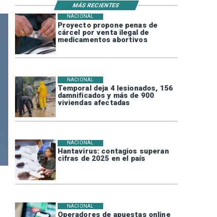
MÁS RECIENTES
NACIONAL
Proyecto propone penas de
cárcel por venta ilegal de
medicamentos abortivos
NACIONAL
Temporal deja 4 lesionados, 156
damnificados y más de 900
viviendas afectadas
NACIONAL
Hantavirus: contagios superan
cifras de 2025 en el país
NACIONAL
Operadores de apuestas online