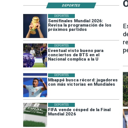
O
DEPORTES
DEPORTES
Semifinales Mundial 2026:
Revisa la programación de los
E
próximos partidos
d
r
DEPORTES
p
Eventual visto bueno para
conciertos de BTS en el
Nacional complica a la U
DEPORTES
Mbappé busca récord: jugadores
con más victorias en Mundiales
DEPORTES
FIFA vende césped de la Final
Mundial 2026