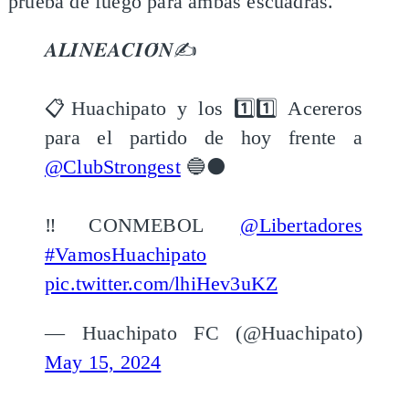
prueba de fuego para ambas escuadras.
𝑨𝑳𝑰𝑵𝑬𝑨𝑪𝑰𝑶́𝑵✍️
📋Huachipato y los 1️⃣1️⃣ Acereros
para el partido de hoy frente a
@ClubStrongest
🔵⚫️
‼️CONMEBOL
@Libertadores
#VamosHuachipato
pic.twitter.com/lhiHev3uKZ
— Huachipato FC (@Huachipato)
May 15, 2024