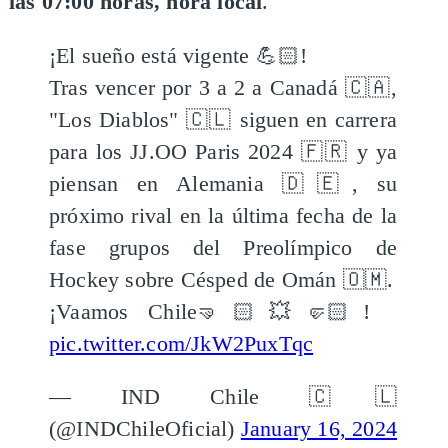
las 07:00 horas, hora local
.
¡El sueño está vigente 💪🏻!
Tras vencer por 3 a 2 a Canadá 🇨🇦,
"Los Diablos" 🇨🇱 siguen en carrera
para los JJ.OO Paris 2024 🇫🇷 y ya
piensan en Alemania 🇩🇪, su
próximo rival en la última fecha de la
fase grupos del Preolímpico de
Hockey sobre Césped de Omán 🇴🇲.
¡Vaamos Chile🤜🏻💥🤛🏻!
pic.twitter.com/JkW2PuxTqc
— IND Chile 🇨🇱
(@INDChileOficial)
January 16, 2024