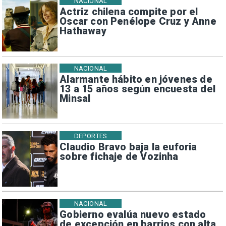
NACIONAL
Actriz chilena compite por el
Oscar con Penélope Cruz y Anne
Hathaway
NACIONAL
Alarmante hábito en jóvenes de
13 a 15 años según encuesta del
Minsal
DEPORTES
Claudio Bravo baja la euforia
sobre fichaje de Vozinha
NACIONAL
Gobierno evalúa nuevo estado
de excepción en barrios con alta