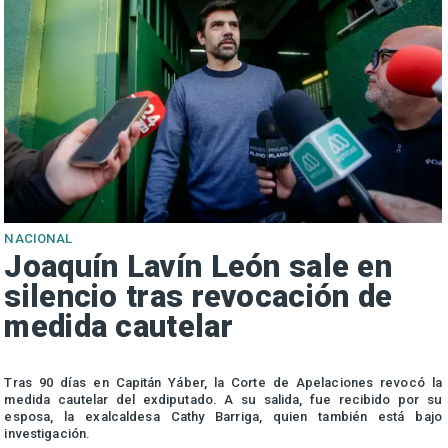
NACIONAL
Joaquín Lavín León sale en
silencio tras revocación de
medida cautelar
s
Tras 90 días en Capitán Yáber, la Corte de Apelaciones revocó la
medida cautelar del exdiputado. A su salida, fue recibido por su
esposa, la exalcaldesa Cathy Barriga, quien también está bajo
investigación.