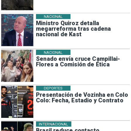
NACIONAL
Ministro Quiroz detalla
megarreforma tras cadena
nacional de Kast
NACIONAL
Senado envía cruce Campillai-
Flores a Comisión de Ética
DEPORTES
Presentación de Vozinha en Colo
Colo: Fecha, Estadio y Contrato
INTERNACIONAL
Brasil reduce contacto