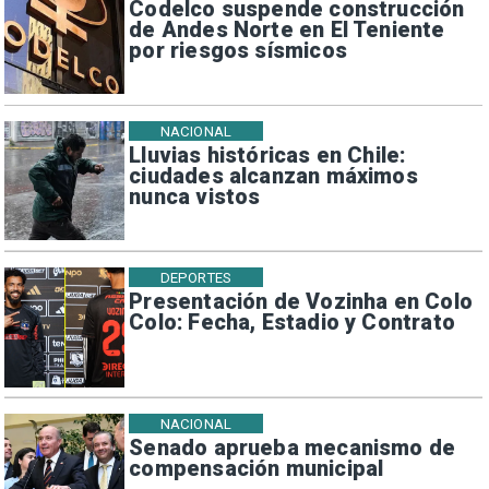
Codelco suspende construcción
de Andes Norte en El Teniente
por riesgos sísmicos
NACIONAL
Lluvias históricas en Chile:
ciudades alcanzan máximos
nunca vistos
DEPORTES
Presentación de Vozinha en Colo
Colo: Fecha, Estadio y Contrato
NACIONAL
Senado aprueba mecanismo de
compensación municipal