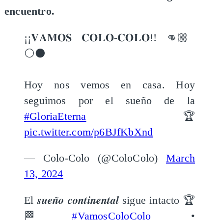
encuentro.
¡¡𝐕𝐀𝐌𝐎𝐒 𝐂𝐎𝐋𝐎-𝐂𝐎𝐋𝐎!! 👊🏼
⚪️⚫️
Hoy nos vemos en casa. Hoy
seguimos por el sueño de la
#GloriaEterna
🏆
pic.twitter.com/p6BJfKbXnd
— Colo-Colo (@ColoColo)
March
13, 2024
El 𝒔𝒖𝒆𝒏̃𝒐 𝒄𝒐𝒏𝒕𝒊𝒏𝒆𝒏𝒕𝒂𝒍 sigue intacto 🏆
🏁
#VamosColoColo
•