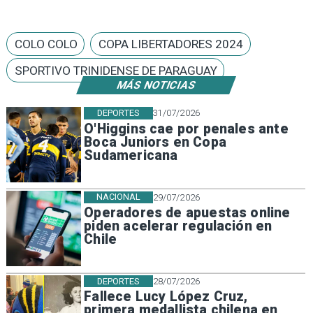
COLO COLO
COPA LIBERTADORES 2024
SPORTIVO TRINIDENSE DE PARAGUAY
MÁS NOTICIAS
DEPORTES
31/07/2026
O'Higgins cae por penales ante
Boca Juniors en Copa
Sudamericana
NACIONAL
29/07/2026
Operadores de apuestas online
piden acelerar regulación en
Chile
DEPORTES
28/07/2026
Fallece Lucy López Cruz,
primera medallista chilena en