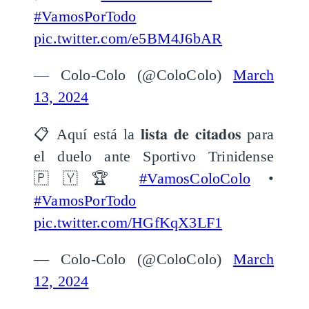
#VamosPorTodo
pic.twitter.com/e5BM4J6bAR
— Colo-Colo (@ColoColo)
March
13, 2024
📋 Aquí está la 𝐥𝐢𝐬𝐭𝐚 𝐝𝐞 𝐜𝐢𝐭𝐚𝐝𝐨𝐬 para
el duelo ante Sportivo Trinidense
🇵🇾🏆
#VamosColoColo
•
#VamosPorTodo
pic.twitter.com/HGfKqX3LF1
— Colo-Colo (@ColoColo)
March
12, 2024