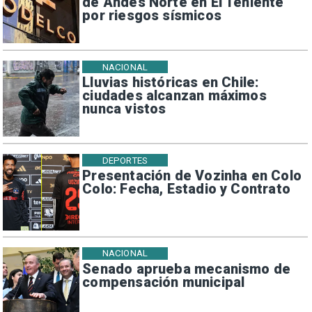
de Andes Norte en El Teniente
por riesgos sísmicos
NACIONAL
Lluvias históricas en Chile:
ciudades alcanzan máximos
nunca vistos
DEPORTES
Presentación de Vozinha en Colo
Colo: Fecha, Estadio y Contrato
NACIONAL
Senado aprueba mecanismo de
compensación municipal