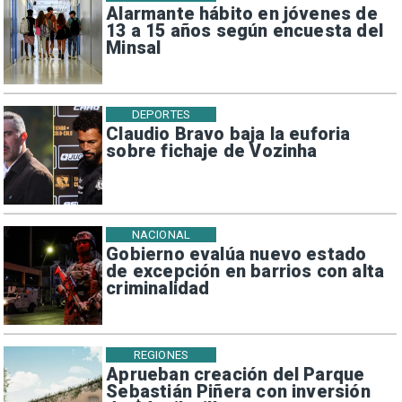
Alarmante hábito en jóvenes de
13 a 15 años según encuesta del
Minsal
DEPORTES
Claudio Bravo baja la euforia
sobre fichaje de Vozinha
NACIONAL
Gobierno evalúa nuevo estado
de excepción en barrios con alta
criminalidad
REGIONES
Aprueban creación del Parque
Sebastián Piñera con inversión