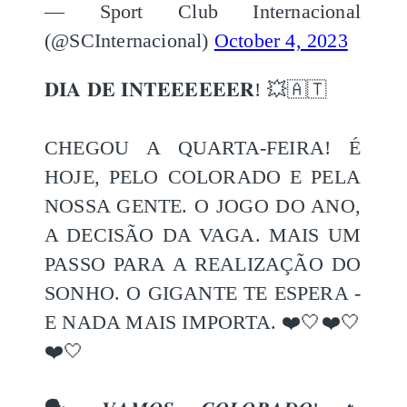
— Sport Club Internacional
(@SCInternacional)
October 4, 2023
𝐃𝐈𝐀 𝐃𝐄 𝐈𝐍𝐓𝐄𝐄𝐄𝐄𝐄𝐄𝐑! 💥🇦🇹
CHEGOU A QUARTA-FEIRA! É
HOJE, PELO COLORADO E PELA
NOSSA GENTE. O JOGO DO ANO,
A DECISÃO DA VAGA. MAIS UM
PASSO PARA A REALIZAÇÃO DO
SONHO. O GIGANTE TE ESPERA -
E NADA MAIS IMPORTA. ❤️🤍❤️🤍
❤️🤍