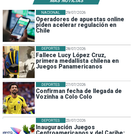
MÁS NOTICIAS
NACIONAL
29/07/2026
Operadores de apuestas online
piden acelerar regulación en
Chile
DEPORTES
28/07/2026
Fallece Lucy López Cruz,
primera medallista chilena en
Juegos Panamericanos
DEPORTES
27/07/2026
Confirman fecha de llegada de
Vozinha a Colo Colo
DEPORTES
23/07/2026
Inauguración Juegos
Centroamericanos y del Caribe: