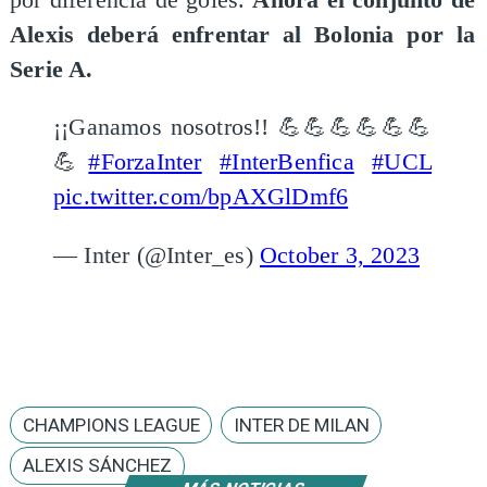
Alexis deberá enfrentar al Bolonia por la
Serie A.
¡¡Ganamos nosotros!! 💪💪💪💪💪💪
💪
#ForzaInter
#InterBenfica
#UCL
pic.twitter.com/bpAXGlDmf6
— Inter (@Inter_es)
October 3, 2023
CHAMPIONS LEAGUE
INTER DE MILAN
ALEXIS SÁNCHEZ