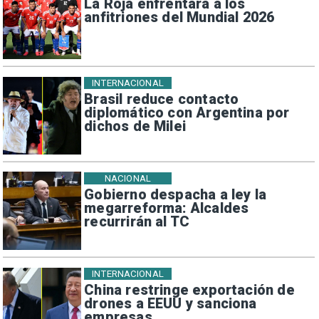
La Roja enfrentará a los
anfitriones del Mundial 2026
INTERNACIONAL
Brasil reduce contacto
diplomático con Argentina por
dichos de Milei
NACIONAL
Gobierno despacha a ley la
megarreforma: Alcaldes
recurrirán al TC
INTERNACIONAL
China restringe exportación de
drones a EEUU y sanciona
empresas